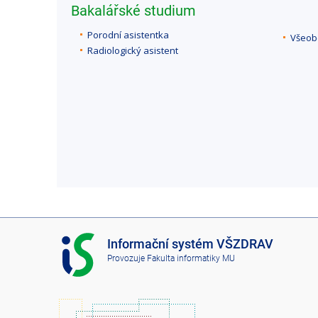
Bakalářské studium
Porodní asistentka
Všeob
Radiologický asistent
I
Informační systém VŠZDRAV
S
Provozuje
Fakulta informatiky MU
V
Š
Z
D