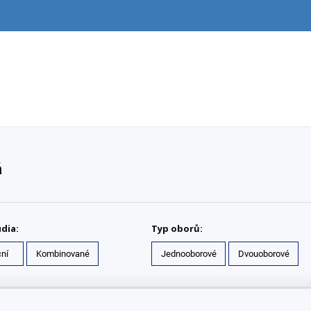
á
dia:
Typ oborů:
ní
Kombinované
Jednooborové
Dvouoborové