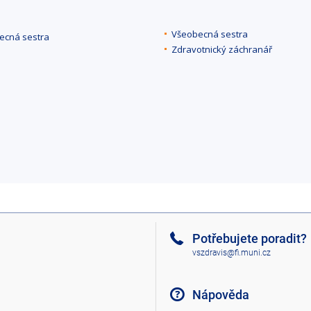
Všeobecná sestra
ecná sestra
Zdravotnický záchranář
Potřebujete poradit?
vszdravis@fi.muni.cz
Nápověda