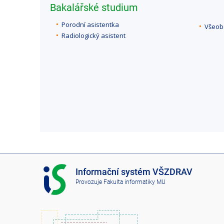
Bakalářské studium
Porodní asistentka
Všeob
Radiologický asistent
I
Informační systém VŠZDRAV
S
Provozuje
Fakulta informatiky MU
V
Š
Z
D