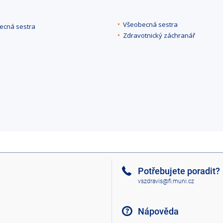
Všeobecná sestra
ecná sestra
Zdravotnický záchranář
Potřebujete poradit?
vszdravis@fi.muni.cz
Nápověda