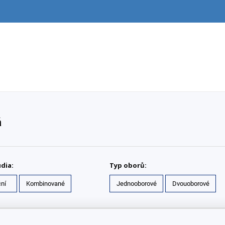
á
dia:
Typ oborů:
ní
Kombinované
Jednooborové
Dvouoborové