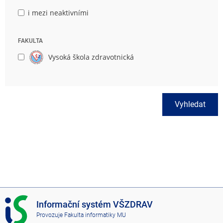
i mezi neaktivními
FAKULTA
Vysoká škola zdravotnická
Vyhledat
I
Informační systém VŠZDRAV
S
Provozuje
Fakulta informatiky MU
V