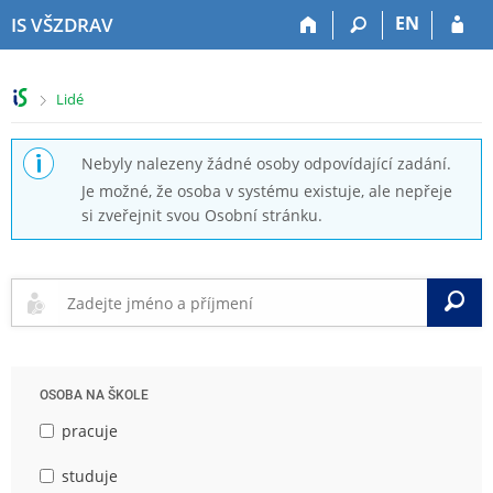
P
P
P
P
EN
IS VŠZDRAV
ř
ř
ř
ř
e
e
e
e
s
s
s
s
>
Lidé
k
k
k
k
o
o
o
o
č
č
č
č
Nebyly nalezeny žádné osoby odpovídající zadání.
i
i
i
i
Je možné, že osoba v systému existuje, ale nepřeje
t
t
t
t
si zveřejnit svou Osobní stránku.
n
n
n
n
a
a
a
a
h
h
o
p
o
l
b
a
V
r
a
s
t
n
v
a
i
í
i
h
č
l
č
k
OSOBA NA ŠKOLE
i
k
u
š
u
pracuje
t
u
studuje