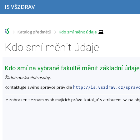
P
P
P
P
IS VŠZDRAV
ř
ř
ř
ř
e
e
e
e
s
s
s
s
k
k
k
k
o
o
o
o
>
>
Katalog předmětů
Kdo smí měnit údaje
č
č
č
č
i
i
i
i
Kdo smí měnit údaje
t
t
t
t
n
n
n
n
a
a
a
a
h
h
o
p
Kdo smí na vybrané fakultě měnit základní údaje
o
l
b
a
r
a
s
t
Žádné oprávněné osoby.
n
v
a
i
í
i
h
č
Kontaktujte svého správce práv dle
http://is.vszdrav.cz/sprav
l
č
k
i
k
u
Je zobrazen seznam osob majících právo 'katal_a' s atributem 'w' na ob
š
u
t
u