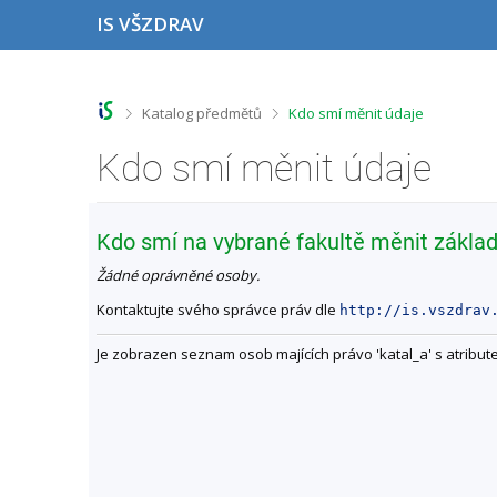
P
P
P
P
IS VŠZDRAV
ř
ř
ř
ř
e
e
e
e
s
s
s
s
k
k
k
k
o
o
o
o
>
>
Katalog předmětů
Kdo smí měnit údaje
č
č
č
č
i
i
i
i
Kdo smí měnit údaje
t
t
t
t
n
n
n
n
a
a
a
a
h
h
o
p
Kdo smí na vybrané fakultě měnit základ
o
l
b
a
r
a
s
t
Žádné oprávněné osoby.
n
v
a
i
í
i
h
č
Kontaktujte svého správce práv dle
http://is.vszdrav
l
č
k
i
k
u
Je zobrazen seznam osob majících právo 'katal_a' s atribut
š
u
t
u