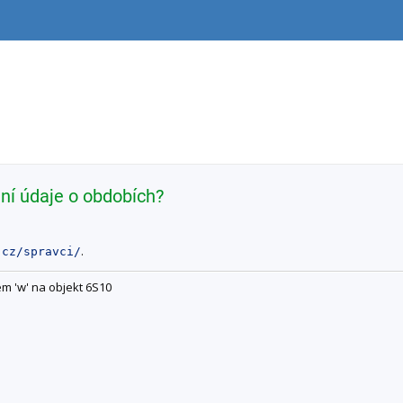
ní údaje o obdobích?
.
.cz/spravci/
em 'w' na objekt 6S10