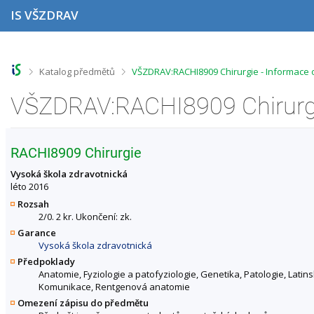
P
P
P
P
IS VŠZDRAV
ř
ř
ř
ř
e
e
e
e
s
s
s
s
k
k
k
k
o
o
o
o
>
>
Katalog předmětů
VŠZDRAV:RACHI8909 Chirurgie - Informace
č
č
č
č
i
i
i
i
VŠZDRAV:RACHI8909 Chirurgi
t
t
t
t
n
n
n
n
a
a
a
a
h
h
o
p
RACHI8909 Chirurgie
o
l
b
a
r
a
s
t
Vysoká škola zdravotnická
n
v
a
i
léto 2016
í
i
h
č
Rozsah
l
č
k
2/0. 2 kr. Ukončení: zk.
i
k
u
Garance
š
u
Vysoká škola zdravotnická
t
u
Předpoklady
Anatomie, Fyziologie a patofyziologie, Genetika, Patologie, Latins
Komunikace, Rentgenová anatomie
Omezení zápisu do předmětu