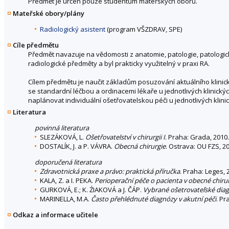
Předmět je určen pouze studentům mateřských oborů.
Mateřské obory/plány
Radiologický asistent
(program VŠZDRAV, SPE)
Cíle předmětu
Předmět navazuje na vědomosti z anatomie, patologie, patologic
radiologické předměty a byl prakticky využitelný v praxi RA.
Cílem předmětu je naučit základům posuzování aktuálního klinick
se standardní léčbou a ordinacemi lékaře u jednotlivých klinický
naplánovat individuální ošetřovatelskou péči u jednotlivých klinick
Literatura
povinná literatura
SLEZÁKOVÁ, L.
Ošetřovatelství v chirurgii I
. Praha: Grada, 2010
DOSTALÍK, J. a P. VÁVRA.
Obecná chirurgie
. Ostrava: OU FZS, 2
doporučená literatura
Zdravotnická praxe a právo: praktická příručka
. Praha: Leges, 
KALA, Z. a I. PEKA.
Perioperační péče o pacienta v obecné chirur
GURKOVÁ, E.; K. ŹIAKOVÁ a J. ČÁP.
Vybrané ošetrovateľské diag
MARINELLA, M.A.
Často přehlédnuté diagnózy v akutní péči
. Pr
Odkaz a informace učitele