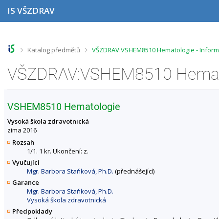
P
P
P
P
IS VŠZDRAV
ř
ř
ř
ř
e
e
e
e
s
s
s
s
k
k
k
k
o
o
o
o
>
>
Katalog předmětů
VŠZDRAV:VSHEM8510 Hematologie - Inform
č
č
č
č
i
i
i
i
VŠZDRAV:VSHEM8510 Hematol
t
t
t
t
n
n
n
n
a
a
a
a
h
h
o
p
VSHEM8510 Hematologie
o
l
b
a
r
a
s
t
Vysoká škola zdravotnická
n
v
a
i
zima 2016
í
i
h
č
Rozsah
l
č
k
1/1. 1 kr. Ukončení: z.
i
k
u
Vyučující
š
u
Mgr. Barbora Staňková, Ph.D.
(přednášející)
t
u
Garance
Mgr. Barbora Staňková, Ph.D.
Vysoká škola zdravotnická
Předpoklady