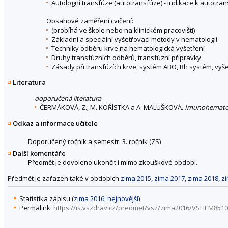
Autologní transfúze (autotransfúze) - indikace k autotran
Obsahové zaměření cvičení:
(probíhá ve škole nebo na klinickém pracovišti)
Základní a speciální vyšetřovací metody v hematologii
Techniky odběru krve na hematologická vyšetření
Druhy transfúzních odběrů, transfúzní přípravky
Zásady při transfúzích krve, systém ABO, Rh systém, vyše
Literatura
doporučená literatura
ČERMÁKOVÁ, Z.; M. KOŘÍSTKA a A. MALUŠKOVÁ.
Imunohemato
Odkaz a informace učitele
Doporučený ročník a semestr: 3. ročník (ZS)
Další komentáře
Předmět je dovoleno ukončit i mimo zkouškové období.
Předmět je zařazen také v obdobích
zima 2015
,
zima 2017
,
zima 2018
,
z
Statistika zápisu (
zima 2016
,
nejnovější
)
Permalink:
https://is.vszdrav.cz/predmet/vsz/zima2016/VSHEM8510