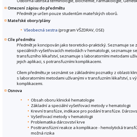
Odborná latinská terminologie, Biochemie, Farmakologie, Genetik
Omezení zápisu do předmětu
Předmět je určen pouze studentům mateřských oborů.
Mateřské obory/plány
Všeobecná sestra
(program VŠZDRAV, OSE)
Cíle předmětu
Předmět je koncipován jako teoreticko-praktický. Seznamuje se z
speciálních vyšetřovacích metodách v hematologii, seznamuje s
transfuzního lékařství, seznamuje s laboratorními metodami užív
jejich aplikaci, s potransfuzními komplikacemi.
Cílem předmětu je seznámit se základními poznatky z oblasti kl
s laboratorními metodami užívanými v transfuzním lékařství, s vý
komplikacemi.
Osnova
Obsah oboru klinické hematologie
Základní a speciální vyšetřovací metody v hematologii
Krevní transfúze, indikace pro podání transfúze. Dárcovs
Vyšetřovací metody v hematologii
Problematika dárcovství krve
Posttransfúzní reakce a komplikace - hemolytická transfúzn
možná rizika