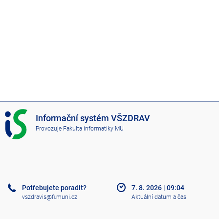
I
Informační systém VŠZDRAV
S
Provozuje
Fakulta informatiky MU
V
Š
Z
D
R
A
Potřebujete poradit?
7. 8. 2026
|
09:04
V
vszdravis@fi.muni.cz
Aktuální datum a čas