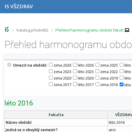
P
P
P
P
IS VŠZDRAV
ř
ř
ř
ř
e
e
e
e
s
s
s
s
k
k
k
k
o
o
o
o
>
>
Katalog předmětů
Přehled harmonogramu období fakult
č
č
č
č
i
i
i
i
Přehled harmonogramu obdob
t
t
t
t
n
n
n
n
a
a
a
a
h
h
o
p
Omezit na období:
zima 2026
léto 2026
zima 2025
léto
o
l
b
a
r
a
s
t
zima 2023
léto 2023
zima 2022
léto
n
v
a
i
zima 2020
léto 2020
zima 2019
léto
í
i
h
č
zima 2017
léto 2017
zima 2016
léto
l
č
k
i
k
u
š
u
léto 2016
t
u
Fakulta
VŠZDRA
Název období
léto 2016
Jedná se o obvyklý semestr?
ano