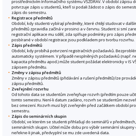
prostřednictvím Informačního systému VŠZDRAV. V období zápisu do
potvrzuje zápis u studentů, kteří si podali žádost o zápis do semest
zápis do semestru.
Registrace předmětů
Období, kdy studenti vybírají předměty, které chtějí studovat v dal
předmětů zpravidla začíná v prosinci a v červnu. Student si smí zare
registrační aplikace mu sdělí, zda splňuje podmínky pro zápis pře
posbírané v období registrace jsou podkladem pro tvorbu rozvrhu.
Zápis předmětů
Období, kdy probíhá potvrzení registračních požadavků. Bezprob
automaticky systémem. V případě nesplněných požadavků (např. ne
kapacita předmětu apod.) může student požádat elektronicky v IS V
zápisem předmětu.
Změny v zápisu předmětů
Změny v zápisu předmětů (přidávání a rušení předmětů) lze provád
zápisu předmětů.
Zveřejnění rozvrhu
Od tohoto data se studentům zveřejňuje rozvrh (předtím pouze učite
tomto semestru. Není-li datum zadáno, rozvrh se studentům nezveře
bez omezení. Rozvrh musí být zveřejněn před začátkem období pr
semestru.
Zápis do seminárních skupin
Období, ve kterém se studenti přihlašují do seminářů v předmětech,
seminárních skupin. Učitel může dobu pro výběr seminární skupiny 
neřekne-li jinak, předvyplní se mu zde uvedená data.