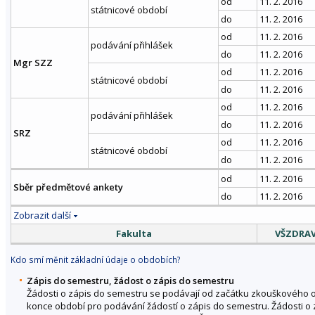
od
11. 2. 2016
státnicové období
do
11. 2. 2016
od
11. 2. 2016
podávání přihlášek
do
11. 2. 2016
Mgr SZZ
od
11. 2. 2016
státnicové období
do
11. 2. 2016
od
11. 2. 2016
podávání přihlášek
do
11. 2. 2016
SRZ
od
11. 2. 2016
státnicové období
do
11. 2. 2016
od
11. 2. 2016
Sběr předmětové ankety
do
11. 2. 2016
Zobrazit další
Fakulta
VŠZDRA
Kdo smí měnit základní údaje o obdobích?
Zápis do semestru, žádost o zápis do semestru
Žádosti o zápis do semestru se podávají od začátku zkouškového
konce období pro podávání žádostí o zápis do semestru. Žádosti o