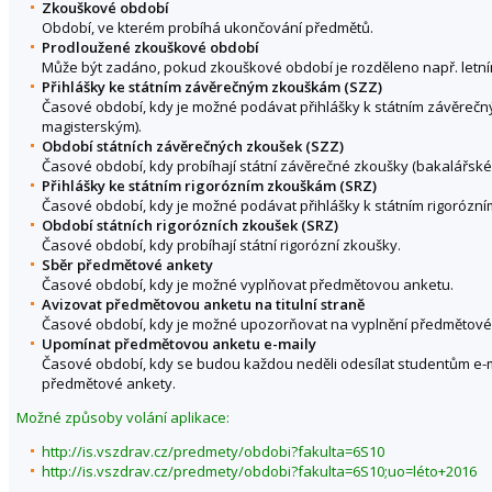
Zkouškové období
Období, ve kterém probíhá ukončování předmětů.
Prodloužené zkouškové období
Může být zadáno, pokud zkouškové období je rozděleno např. letní
Přihlášky ke státním závěrečným zkouškám (SZZ)
Časové období, kdy je možné podávat přihlášky k státním závěreč
magisterským).
Období státních závěrečných zkoušek (SZZ)
Časové období, kdy probíhají státní závěrečné zkoušky (bakalářské
Přihlášky ke státním rigorózním zkouškám (SRZ)
Časové období, kdy je možné podávat přihlášky k státním rigorózn
Období státních rigorózních zkoušek (SRZ)
Časové období, kdy probíhají státní rigorózní zkoušky.
Sběr předmětové ankety
Časové období, kdy je možné vyplňovat předmětovou anketu.
Avizovat předmětovou anketu na titulní straně
Časové období, kdy je možné upozorňovat na vyplnění předmětové an
Upomínat předmětovou anketu e-maily
Časové období, kdy se budou každou neděli odesílat studentům e-
předmětové ankety.
Možné způsoby volání aplikace:
http://is.vszdrav.cz/predmety/obdobi?fakulta=6S10
http://is.vszdrav.cz/predmety/obdobi?fakulta=6S10;uo=léto+2016