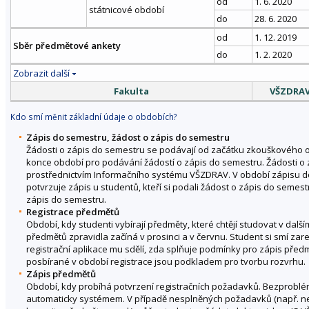
od
1. 6. 2020
státnicové období
do
28. 6. 2020
od
1. 12. 2019
Sběr předmětové ankety
do
1. 2. 2020
Zobrazit další
Fakulta
VŠZDRA
Kdo smí měnit základní údaje o obdobích?
Zápis do semestru, žádost o zápis do semestru
Žádosti o zápis do semestru se podávají od začátku zkouškového
konce období pro podávání žádostí o zápis do semestru. Žádosti o
prostřednictvím Informačního systému VŠZDRAV. V období zápisu do
potvrzuje zápis u studentů, kteří si podali žádost o zápis do semest
zápis do semestru.
Registrace předmětů
Období, kdy studenti vybírají předměty, které chtějí studovat v dal
předmětů zpravidla začíná v prosinci a v červnu. Student si smí zare
registrační aplikace mu sdělí, zda splňuje podmínky pro zápis pře
posbírané v období registrace jsou podkladem pro tvorbu rozvrhu.
Zápis předmětů
Období, kdy probíhá potvrzení registračních požadavků. Bezprob
automaticky systémem. V případě nesplněných požadavků (např. ne