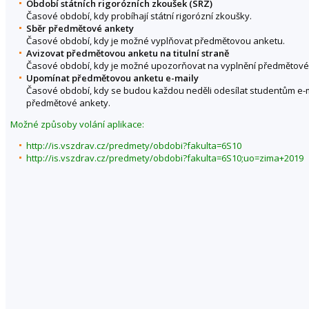
Období státních rigorózních zkoušek (SRZ)
Časové období, kdy probíhají státní rigorózní zkoušky.
Sběr předmětové ankety
Časové období, kdy je možné vyplňovat předmětovou anketu.
Avizovat předmětovou anketu na titulní straně
Časové období, kdy je možné upozorňovat na vyplnění předmětové an
Upomínat předmětovou anketu e-maily
Časové období, kdy se budou každou neděli odesílat studentům e-
předmětové ankety.
Možné způsoby volání aplikace:
http://is.vszdrav.cz/predmety/obdobi?fakulta=6S10
http://is.vszdrav.cz/predmety/obdobi?fakulta=6S10;uo=zima+2019