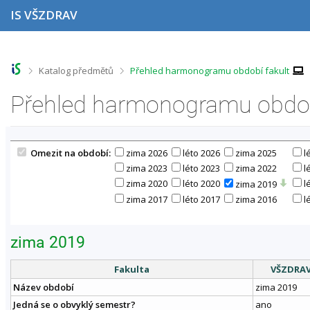
P
P
P
P
IS VŠZDRAV
ř
ř
ř
ř
e
e
e
e
s
s
s
s
k
k
k
k
o
o
o
o
>
>
Katalog předmětů
Přehled harmonogramu období fakult
č
č
č
č
i
i
i
i
Přehled harmonogramu obdob
t
t
t
t
n
n
n
n
a
a
a
a
h
h
o
p
Omezit na období:
zima 2026
léto 2026
zima 2025
l
o
l
b
a
r
a
s
t
zima 2023
léto 2023
zima 2022
l
n
v
a
i
zima 2020
léto 2020
l
zima 2019
í
i
h
č
zima 2017
léto 2017
zima 2016
l
l
č
k
i
k
u
š
u
zima 2019
t
u
Fakulta
VŠZDRA
Název období
zima 2019
Jedná se o obvyklý semestr?
ano