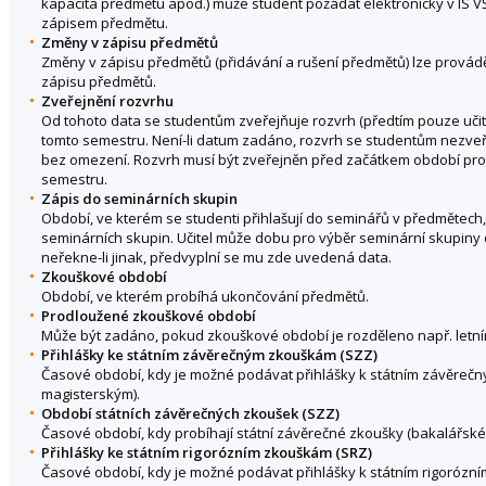
kapacita předmětu apod.) může student požádat elektronicky v IS V
zápisem předmětu.
Změny v zápisu předmětů
Změny v zápisu předmětů (přidávání a rušení předmětů) lze provád
zápisu předmětů.
Zveřejnění rozvrhu
Od tohoto data se studentům zveřejňuje rozvrh (předtím pouze učite
tomto semestru. Není-li datum zadáno, rozvrh se studentům nezveře
bez omezení. Rozvrh musí být zveřejněn před začátkem období pr
semestru.
Zápis do seminárních skupin
Období, ve kterém se studenti přihlašují do seminářů v předmětech,
seminárních skupin. Učitel může dobu pro výběr seminární skupiny 
neřekne-li jinak, předvyplní se mu zde uvedená data.
Zkouškové období
Období, ve kterém probíhá ukončování předmětů.
Prodloužené zkouškové období
Může být zadáno, pokud zkouškové období je rozděleno např. letní
Přihlášky ke státním závěrečným zkouškám (SZZ)
Časové období, kdy je možné podávat přihlášky k státním závěreč
magisterským).
Období státních závěrečných zkoušek (SZZ)
Časové období, kdy probíhají státní závěrečné zkoušky (bakalářské
Přihlášky ke státním rigorózním zkouškám (SRZ)
Časové období, kdy je možné podávat přihlášky k státním rigorózn