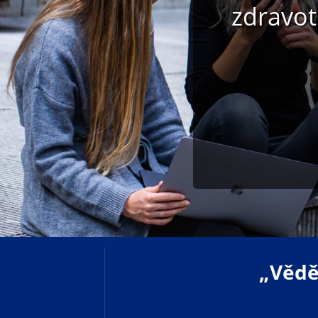
zdravot
„Věděn