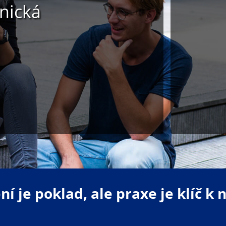
nická
í je poklad, ale praxe je klíč k