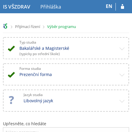
P
P
EN
IS VŠZDRAV
Přihláška
ř
ř
e
e
s
s
>
>
Přijímací řízení
Výběr programu
k
k
o
o
č
č
Typ studia
i
i
Bakalářské a Magisterské
t
t
(typicky po střední škole)
n
n
a
a
Forma studia
h
o
Prezenční forma
l
b
a
s
v
a
Jazyk studia
i
h
Libovolný jazyk
č
k
u
Upřesněte, co hledáte