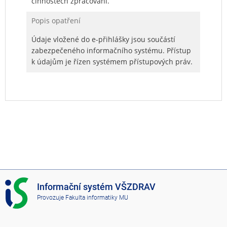
činnostech zpracování.
Popis opatření
Údaje vložené do e-přihlášky jsou součástí
zabezpečeného informačního systému. Přístup
k údajům je řízen systémem přístupových práv.
I
Informační systém VŠZDRAV
S
Provozuje
Fakulta informatiky MU
V
Š
Z