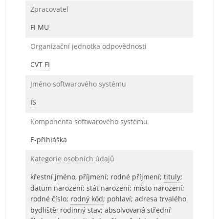
Zpracovatel
FI MU
Organizační jednotka odpovědnosti
CVT FI
Jméno softwarového systému
IS
Komponenta softwarového systému
E-přihláška
Kategorie osobních údajů
křestní jméno, příjmení; rodné příjmení;
tituly
;
datum narození; stát narození; místo narození;
rodné číslo;
rodný kód
; pohlaví; adresa trvalého
bydliště; rodinný stav; absolvovaná střední