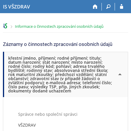
P
P
P
P
IS VŠZDRAV
ř
ř
ř
ř
e
e
e
e
s
s
s
s
>
Informace o činnostech zpracování osobních údajů
k
k
k
k
o
o
o
o
č
č
č
č
Záznamy o činnostech zpracování osobních údajů
i
i
i
i
t
t
t
t
křestní jméno, příjmení; rodné příjmení; tituly;
n
n
n
n
datum narození; stát narození; místo narození;
a
a
a
a
rodné číslo; rodný kód; pohlaví; adresa trvalého
bydliště; rodinný stav; absolvovaná střední škola;
h
h
o
p
rok maturitní zkoušky; předchozí vzdělání; státní
o
l
b
a
občanství; zdravotní stav (v případě žádosti o
zvláštní podporu); e-mailová adresa; telefonní číslo;
r
a
s
t
číslo pasu; výsledky TSP, příp. jiných zkoušek;
n
v
a
i
dokumenty dodané uchazečem
í
i
h
č
l
č
k
i
k
u
š
u
Správce nebo společní správci
t
VŠZDRAV
u