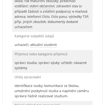
škola; rok maturitní zkoušky; předchozí
vzdělání;
státní občanství
; zdravotní stav (v
případě žádosti o zvláštní podporu); e-mailová
adresa; telefonní číslo; číslo pasu; výsledky TSP,
příp. jiných zkoušek; dokumenty dodané
uchazečem
Kategorie subjektů údajů
uchazeči;
aktuální studenti
Příjemce nebo kategorie příjemců
správci studia; správci výuky; učitelé; návazné
systémy
Účely zpracování
Identifikace osoby, komunikace se školou,
umožnění poskytnutí studia a naplnění záměru
správce řádně realizovat studium.