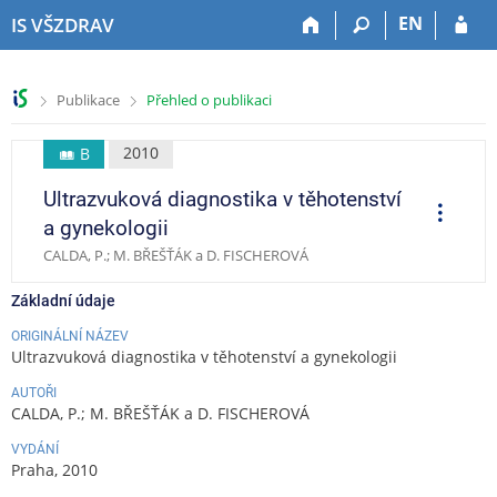
P
P
P
P
EN
IS VŠZDRAV
ř
ř
ř
ř
e
e
e
e
s
s
s
s
>
>
Publikace
Přehled o publikaci
k
k
k
k
o
o
o
o
č
č
č
č
2010
B
i
i
i
i
Ultrazvuková diagnostika v těhotenství
t
t
t
t
O
p
n
n
n
n
a gynekologii
e
a
a
a
a
r
CALDA, P.; M. BŘEŠŤÁK a D. FISCHEROVÁ
a
h
h
o
p
c
o
l
b
a
e
Základní údaje
r
a
s
t
n
v
a
i
ORIGINÁLNÍ NÁZEV
Ultrazvuková diagnostika v těhotenství a gynekologii
í
i
h
č
l
č
k
AUTOŘI
i
k
u
CALDA, P.; M. BŘEŠŤÁK a D. FISCHEROVÁ
š
u
VYDÁNÍ
t
Praha, 2010
u