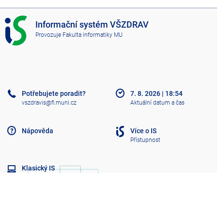
I
Informační systém VŠZDRAV
S
Provozuje
Fakulta informatiky MU
V
Š
Z
D
R
A
Potřebujete poradit?
7. 8. 2026
|
18:54
V
vszdravis@fi.muni.cz
Aktuální datum a čas
Nápověda
Více o IS
Přístupnost
Klasický IS
Nahoru