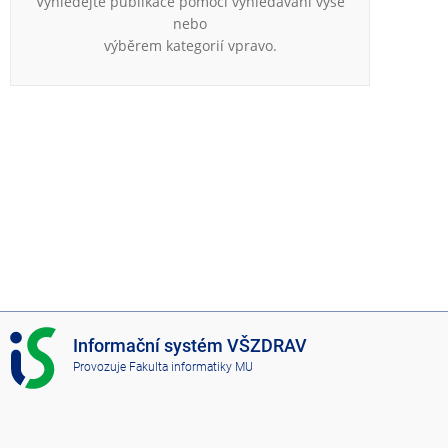
Vyhledejte publikace pomocí vyhledávání výše
e
nebo
n
výběrem kategorií vpravo.
u
I
Informační systém VŠZDRAV
S
Provozuje
Fakulta informatiky MU
V
Š
Z
D