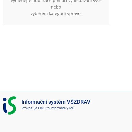
Vyhledejte publikace pomocí vyhledávání výše
e
nebo
n
výběrem kategorií vpravo.
u
I
Informační systém VŠZDRAV
S
Provozuje
Fakulta informatiky MU
V
Š
Z
D