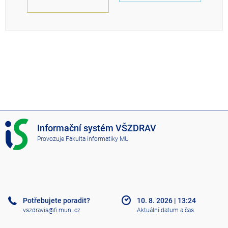
I
Informační systém VŠZDRAV
S
Provozuje
Fakulta informatiky MU
V
Š
Z
D
R
A
Potřebujete poradit?
10. 8. 2026
|
13:24
V
vszdravis@fi.muni.cz
Aktuální datum a čas