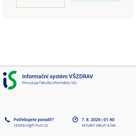
I
Informační systém VŠZDRAV
S
Provozuje
Fakulta informatiky MU
V
Š
Z
D
R
A
Potřebujete poradit?
7. 8. 2026
|
01:40
V
vszdravis@fi.muni.cz
Aktuální datum a čas