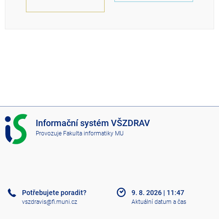
I
Informační systém VŠZDRAV
S
Provozuje
Fakulta informatiky MU
V
Š
Z
D
R
A
Potřebujete poradit?
9. 8. 2026
|
11:47
V
vszdravis@fi.muni.cz
Aktuální datum a čas