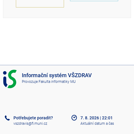
I
Informační systém VŠZDRAV
S
Provozuje
Fakulta informatiky MU
V
Š
Z
D
R
A
Potřebujete poradit?
7. 8. 2026
|
22:01
V
vszdravis@fi.muni.cz
Aktuální datum a čas