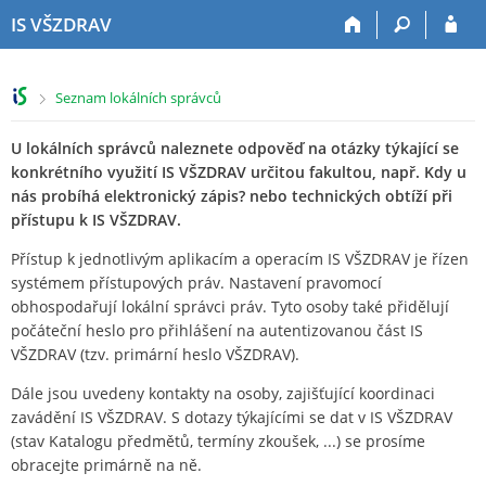
P
P
P
P
IS VŠZDRAV
ř
ř
ř
ř
e
e
e
e
s
s
s
s
>
Seznam lokálních správců
k
k
k
k
o
o
o
o
U lokálních správců naleznete odpověď na otázky týkající se
č
č
č
č
i
i
i
i
konkrétního využití IS VŠZDRAV určitou fakultou, např. Kdy u
t
t
t
t
nás probíhá elektronický zápis? nebo technických obtíží při
n
n
n
n
přístupu k IS VŠZDRAV.
a
a
a
a
Přístup k jednotlivým aplikacím a operacím IS VŠZDRAV je řízen
h
h
o
p
systémem přístupových práv. Nastavení pravomocí
o
l
b
a
obhospodařují lokální správci práv. Tyto osoby také přidělují
r
a
s
t
počáteční heslo pro přihlášení na autentizovanou část IS
n
v
a
i
í
i
h
č
VŠZDRAV (tzv. primární heslo VŠZDRAV).
l
č
k
Dále jsou uvedeny kontakty na osoby, zajišťující koordinaci
i
k
u
zavádění IS VŠZDRAV. S dotazy týkajícími se dat v IS VŠZDRAV
š
u
(stav Katalogu předmětů, termíny zkoušek, ...) se prosíme
t
obracejte primárně na ně.
u