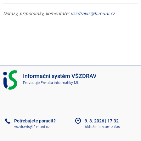
Dotazy, připomínky, komentáře:
vszdravis@fi.muni.cz
I
Informační systém VŠZDRAV
S
Provozuje
Fakulta informatiky MU
V
Š
Z
D
R
A
Potřebujete poradit?
9. 8. 2026
|
17:32
V
vszdravis@fi.muni.cz
Aktuální datum a čas