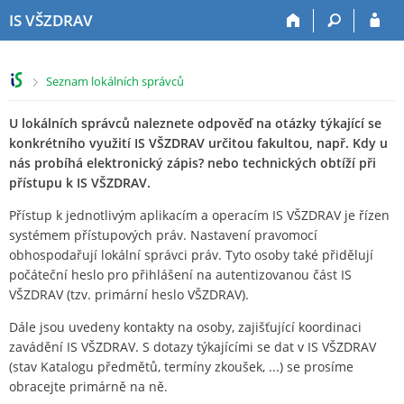
P
P
P
P
IS VŠZDRAV
ř
ř
ř
ř
e
e
e
e
s
s
s
s
>
Seznam lokálních správců
k
k
k
k
o
o
o
o
U lokálních správců naleznete odpověď na otázky týkající se
č
č
č
č
i
i
i
i
konkrétního využití IS VŠZDRAV určitou fakultou, např. Kdy u
t
t
t
t
nás probíhá elektronický zápis? nebo technických obtíží při
n
n
n
n
přístupu k IS VŠZDRAV.
a
a
a
a
Přístup k jednotlivým aplikacím a operacím IS VŠZDRAV je řízen
h
h
o
p
systémem přístupových práv. Nastavení pravomocí
o
l
b
a
obhospodařují lokální správci práv. Tyto osoby také přidělují
r
a
s
t
počáteční heslo pro přihlášení na autentizovanou část IS
n
v
a
i
í
i
h
č
VŠZDRAV (tzv. primární heslo VŠZDRAV).
l
č
k
Dále jsou uvedeny kontakty na osoby, zajišťující koordinaci
i
k
u
zavádění IS VŠZDRAV. S dotazy týkajícími se dat v IS VŠZDRAV
š
u
(stav Katalogu předmětů, termíny zkoušek, ...) se prosíme
t
obracejte primárně na ně.
u