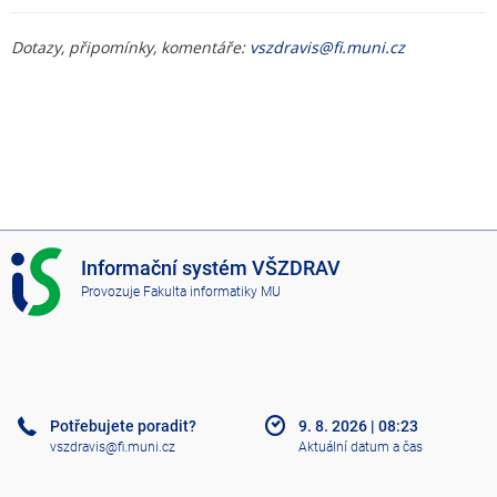
Dotazy, připomínky, komentáře:
vszdravis@fi.muni.cz
I
Informační systém VŠZDRAV
S
Provozuje
Fakulta informatiky MU
V
Š
Z
D
R
A
Potřebujete poradit?
9. 8. 2026
|
08:23
V
vszdravis@fi.muni.cz
Aktuální datum a čas