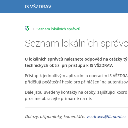
P
P
P
P
IS VŠZDRAV
ř
ř
ř
ř
e
e
e
e
s
s
s
s
k
k
k
k
>
Seznam lokálních správců
o
o
o
o
č
č
č
č
Seznam lokálních správ
i
i
i
i
t
t
t
t
n
n
n
n
U lokálních správců naleznete odpověď na otázky týk
a
a
a
a
technických obtíží při přístupu k IS VŠZDRAV.
h
h
o
p
o
l
b
a
Přístup k jednotlivým aplikacím a operacím IS VŠZDRA
r
a
s
t
přidělují počáteční heslo pro přihlášení na autentizo
n
v
a
i
Dále jsou uvedeny kontakty na osoby, zajišťující koord
í
i
h
č
prosíme obracejte primárně na ně.
l
č
k
i
k
u
š
u
Dotazy, připomínky, komentáře:
vszdravis@fi.muni.cz
t
u