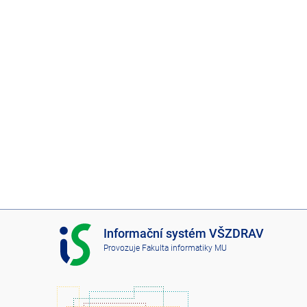
I
Informační systém VŠZDRAV
S
Provozuje
Fakulta informatiky MU
V
Š
Z
D