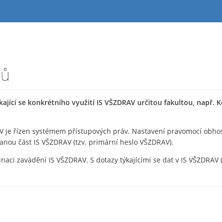
ců
ající se konkrétního využití IS VŠZDRAV určitou fakultou, např. 
V je řízen systémem přístupových práv. Nastavení pravomocí obhosp
vanou část IS VŠZDRAV (tzv. primární heslo VŠZDRAV).
inaci zavádění IS VŠZDRAV. S dotazy týkajícími se dat v IS VŠZDRAV 