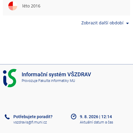
léto 2016
Zobrazit další období
I
Informační systém VŠZDRAV
S
Provozuje
Fakulta informatiky MU
V
Š
Z
D
R
A
Potřebujete poradit?
9. 8. 2026
|
12:14
V
vszdravis@fi.muni.cz
Aktuální datum a čas