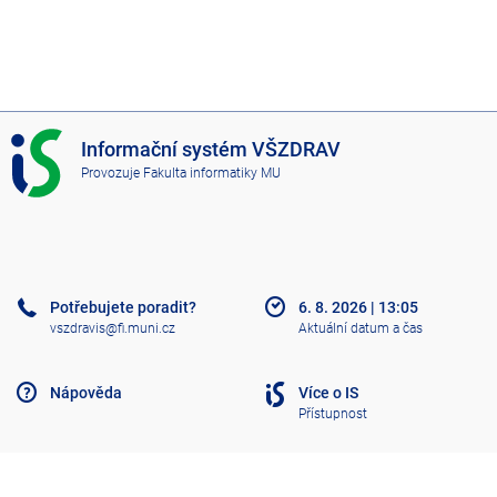
I
Informační systém VŠZDRAV
S
Provozuje
Fakulta informatiky MU
V
Š
Z
D
R
A
Potřebujete poradit?
6. 8. 2026
|
13:05
V
vszdravis@fi.muni.cz
Aktuální datum a čas
Nápověda
Více o IS
Přístupnost
Klasický IS