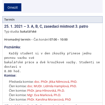
2
Omezit
0
Termín
25. 1. 2021 –
3. A, B, C
,
zasedací místnost 3. patro
Typ studia:
bakalářské
Hromadný termín
– Čas konání
07:00 – 10:00
Poznámka:
Každý student si v den zkoušky přinese jednu 
pevnou vazbu své

bakalářské práce a dvě kroužkové vazby. Studenti se 
dostaví v

8.00 hod.
Komise:
Předseda komise:
doc. PhDr. Jitka Němcová, PhD.
Člen komise:
doc. MUDr. Lidmila Hamplová, PhD.
Člen komise:
PhDr. Jana Hlinovská, Ph.D.
Člen komise:
Mgr. Eva Marková, Ph.D.
Člen komise:
PhDr. Karolina Moravcová, PhD