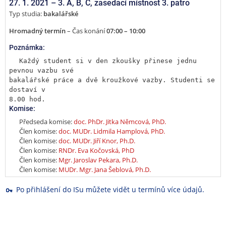
27. 1. 2021 –
3. A, B, C
,
zasedací místnost 3. patro
Typ studia:
bakalářské
Hromadný termín
– Čas konání
07:00 – 10:00
Poznámka:
Každý student si v den zkoušky přinese jednu 
pevnou vazbu své

bakalářské práce a dvě kroužkové vazby. Studenti se 
dostaví v

8.00 hod.
Komise:
Předseda komise:
doc. PhDr. Jitka Němcová, PhD.
Člen komise:
doc. MUDr. Lidmila Hamplová, PhD.
Člen komise:
doc. MUDr. Jiří Knor, Ph.D.
Člen komise:
RNDr. Eva Kočovská, PhD
Člen komise:
Mgr. Jaroslav Pekara, Ph.D.
Člen komise:
MUDr. Mgr. Jana Šeblová, Ph.D.
Po přihlášení do ISu můžete vidět u termínů více údajů.