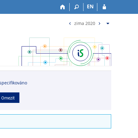
EN
<
>
zima 2020
specifikováno
Omezit