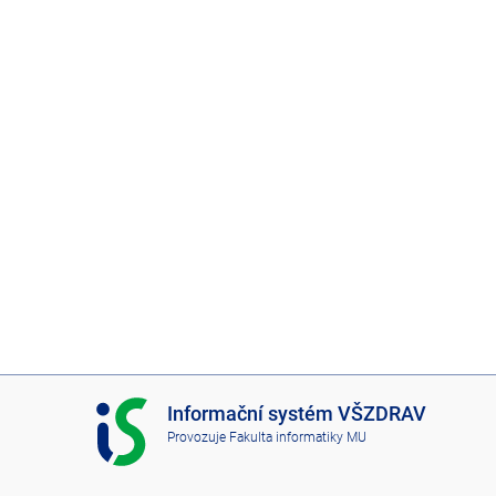
2
0
I
Informační systém VŠZDRAV
S
Provozuje
Fakulta informatiky MU
V
Š