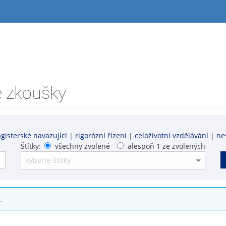
é zkoušky
gisterské navazující
|
rigorózní řízení
|
celoživotní vzdělávání
|
ne
Štítky:
všechny zvolené
alespoň 1 ze zvolených
.