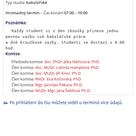
Typ studia:
bakalářské
Hromadný termín
– Čas konání
07:00 – 10:00
Poznámka:
Každý student si v den zkoušky přinese jednu 
pevnou vazbu své bakalářské práce

a dvě kroužkové vazby. Studenti se dostaví v 8.00 
hod.
Komise:
Předseda komise:
doc. PhDr. Jitka Němcová, PhD.
Člen komise:
doc. MUDr. Lidmila Hamplová, PhD.
Člen komise:
doc. MUDr. Jiří Knor, Ph.D.
Člen komise:
RNDr. Eva Kočovská, PhD
Člen komise:
Mgr. Jaroslav Pekara, Ph.D.
Člen komise:
MUDr. Mgr. Jana Šeblová, Ph.D.
Po přihlášení do ISu můžete vidět u termínů více údajů.