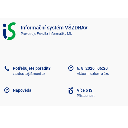
I
Informační systém VŠZDRAV
S
Provozuje
Fakulta informatiky MU
V
Š
Z
D
R
A
Potřebujete poradit?
6. 8. 2026
|
06:20
V
vszdravis@fi.muni.cz
Aktuální datum a čas
Nápověda
Více o IS
Přístupnost
Klasický IS