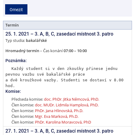
2
Omezit
0
Termín
25. 1. 2021 –
3. A, B, C
,
zasedací místnost 3. patro
Typ studia:
bakalářské
Hromadný termín
– Čas konání
07:00 – 10:00
Poznámka:
Každý student si v den zkoušky přinese jednu 
pevnou vazbu své bakalářské práce

a dvě kroužkové vazby. Studenti se dostaví v 8.00 
hod.
Komise:
Předseda komise:
doc. PhDr. Jitka Němcová, PhD.
Člen komise:
doc. MUDr. Lidmila Hamplová, PhD.
Člen komise:
PhDr. Jana Hlinovská, Ph.D.
Člen komise:
Mgr. Eva Marková, Ph.D.
Člen komise:
PhDr. Karolina Moravcová, PhD
27. 1. 2021 –
3. A, B, C
,
zasedací místnost 3. patro