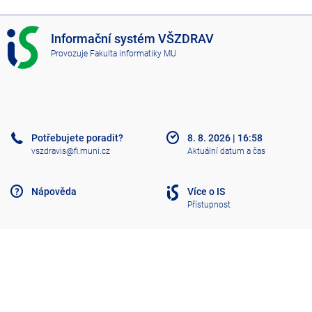
I
Informační systém VŠZDRAV
S
Provozuje
Fakulta informatiky MU
V
Š
Z
D
R
A
Potřebujete poradit?
8. 8. 2026
|
16:58
V
vszdravis@fi.muni.cz
Aktuální datum a čas
Nápověda
Více o IS
Přístupnost
Klasický IS
Nahoru