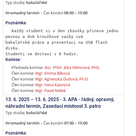
Typ studia:
bakalářské
Hromadný termín
– Čas konání
08:00 – 15:00
Poznámka:
Každý student si v den zkoušky přinese jednu 
pevnou a dvě kroužkové vazby své

bakalářské práce a prezentaci na USB flash 
disku.

Studenti se dostaví v 8 hodin.
Komise:
Předseda komise:
doc. PhDr. Jitka Němcová, PhD.
Člen komise:
Mgr. Emma Bílková
Člen komise:
Mgr. Agnieszka Dudová, Ph.D.
Člen komise:
Mgr. Irena Kaizrová
Člen komise:
Mgr. Pavel Málek
13. 6. 2025 –
13. 6. 2025 - 3. APA - řádný, opravný,
náhradní termín
,
Zasedací místnost 3. patro
Typ studia:
bakalářské
Hromadný termín
– Čas konání
07:00 – 15:00
Poznámka: