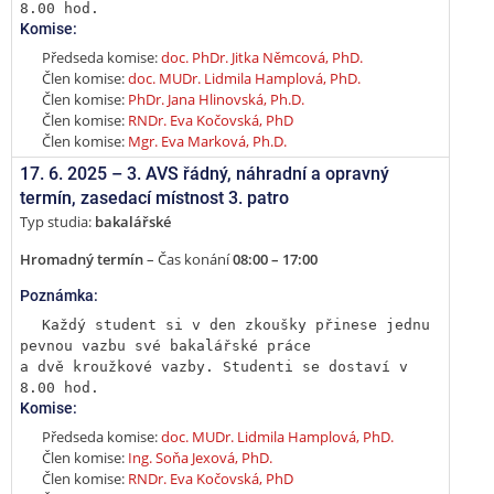
8.00 hod.
Komise:
Předseda komise:
doc. PhDr. Jitka Němcová, PhD.
Člen komise:
doc. MUDr. Lidmila Hamplová, PhD.
Člen komise:
PhDr. Jana Hlinovská, Ph.D.
Člen komise:
RNDr. Eva Kočovská, PhD
Člen komise:
Mgr. Eva Marková, Ph.D.
17. 6. 2025 –
3. AVS řádný, náhradní a opravný
termín
,
zasedací místnost 3. patro
Typ studia:
bakalářské
Hromadný termín
– Čas konání
08:00 – 17:00
Poznámka:
Každý student si v den zkoušky přinese jednu 
pevnou vazbu své bakalářské práce

a dvě kroužkové vazby. Studenti se dostaví v 
8.00 hod.
Komise:
Předseda komise:
doc. MUDr. Lidmila Hamplová, PhD.
Člen komise:
Ing. Soňa Jexová, PhD.
Člen komise:
RNDr. Eva Kočovská, PhD