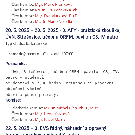
Člen komise:
Mgr. Marie Froňková
Člen komise:
RNDr. Eva Kočovská, PhD
Člen komise:
Mgr. Eva Marková, Ph.D.
Člen komise:
MUDr. Marie Nejedlá
20. 5. 2025 –
20. 5. 2025 - 3. AFY - praktická zkouška
,
ÚVN, Střešovice, učebna ORFM, pavilon C3, IV. patro
Typ studia:
bakalářské
Hromadný termín
– Čas konání
07:00
Poznámka:
ÚVN, Střešovice, učebna ORFM, pavilon C3, IV. 
patro - studenti

se dostaví v 7,30 hodin. Přinesou si pracovní 
oblečení včetně

obuvi a psací potřeby.
Komise:
Předseda komise:
MUDr. Michal Říha, Ph.D., MBA
Člen komise:
Mgr. Irena Kaizrová
Člen komise:
Mgr. Pavel Málek
22. 5. 2025 –
3. BVS řádný, náhradní a opravný
termín
,
zasedací místnost 3. patro