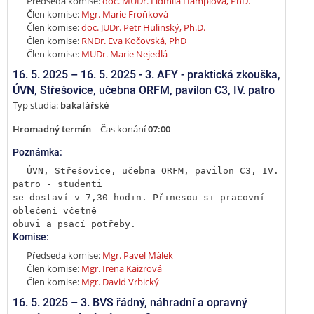
Předseda komise:
doc. MUDr. Lidmila Hamplová, PhD.
Člen komise:
Mgr. Marie Froňková
Člen komise:
doc. JUDr. Petr Hulinský, Ph.D.
Člen komise:
RNDr. Eva Kočovská, PhD
Člen komise:
MUDr. Marie Nejedlá
16. 5. 2025 –
16. 5. 2025 - 3. AFY - praktická zkouška
,
ÚVN, Střešovice, učebna ORFM, pavilon C3, IV. patro
Typ studia:
bakalářské
Hromadný termín
– Čas konání
07:00
Poznámka:
ÚVN, Střešovice, učebna ORFM, pavilon C3, IV. 
patro - studenti

se dostaví v 7,30 hodin. Přinesou si pracovní 
oblečení včetně

obuvi a psací potřeby.
Komise:
Předseda komise:
Mgr. Pavel Málek
Člen komise:
Mgr. Irena Kaizrová
Člen komise:
Mgr. David Vrbický
16. 5. 2025 –
3. BVS řádný, náhradní a opravný