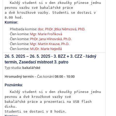
Každý student si v den zkoušky přinese jednu 
pevnou vazbu své bakalářské práce

a dvě kroužkové vazby. Studenti se dostaví v 
8.00 hod.
Komise:
Předseda komise:
doc. PhDr. Jitka Němcová, PhD.
Člen komise:
Mgr. Marie Froňková
Člen komise:
PhDr. Jana Hlinovská, Ph.D.
Člen komise:
Mgr. Martin Krause, Ph.D.
Člen komise:
MUDr. Marie Nejedlá
26. 5. 2025 –
26. 5. 2025 - 3. BZZ + 3. CZZ - řádný
termín
,
Zasedací místnost 3. patro
Typ studia:
bakalářské
Hromadný termín
– Čas konání
08:00 – 10:00
Poznámka:
Každý student si v den zkoušky přinese jednu 
pevnou a dvě kroužkové vazby své

bakalářské práce a prezentaci na USB flash 
disku.

Studenti se dostaví v 8 hodin.