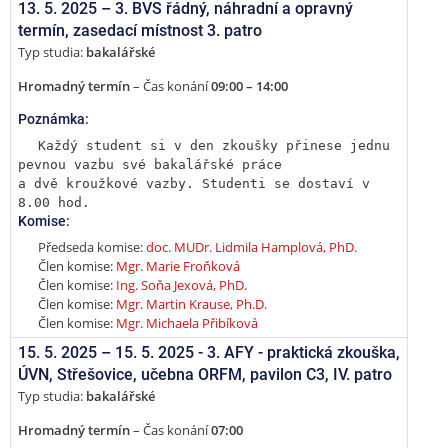
13. 5. 2025 –
3. BVS řádný, náhradní a opravný
termín
,
zasedací místnost 3. patro
Typ studia:
bakalářské
Hromadný termín
– Čas konání
09:00 – 14:00
Poznámka:
Každý student si v den zkoušky přinese jednu 
pevnou vazbu své bakalářské práce

a dvě kroužkové vazby. Studenti se dostaví v 
8.00 hod.
Komise:
Předseda komise:
doc. MUDr. Lidmila Hamplová, PhD.
Člen komise:
Mgr. Marie Froňková
Člen komise:
Ing. Soňa Jexová, PhD.
Člen komise:
Mgr. Martin Krause, Ph.D.
Člen komise:
Mgr. Michaela Přibíková
15. 5. 2025 –
15. 5. 2025 - 3. AFY - praktická zkouška
,
ÚVN, Střešovice, učebna ORFM, pavilon C3, IV. patro
Typ studia:
bakalářské
Hromadný termín
– Čas konání
07:00