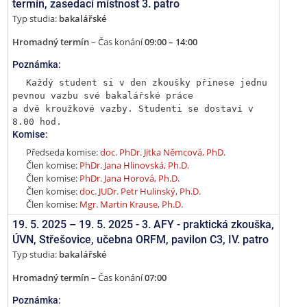
termín
,
zasedací místnost 3. patro
Typ studia:
bakalářské
Hromadný termín
– Čas konání
09:00 – 14:00
Poznámka:
Každý student si v den zkoušky přinese jednu 
pevnou vazbu své bakalářské práce

a dvě kroužkové vazby. Studenti se dostaví v 
8.00 hod.
Komise:
Předseda komise:
doc. PhDr. Jitka Němcová, PhD.
Člen komise:
PhDr. Jana Hlinovská, Ph.D.
Člen komise:
PhDr. Jana Horová, Ph.D.
Člen komise:
doc. JUDr. Petr Hulinský, Ph.D.
Člen komise:
Mgr. Martin Krause, Ph.D.
19. 5. 2025 –
19. 5. 2025 - 3. AFY - praktická zkouška
,
ÚVN, Střešovice, učebna ORFM, pavilon C3, IV. patro
Typ studia:
bakalářské
Hromadný termín
– Čas konání
07:00
Poznámka: