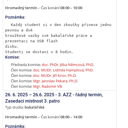
Hromadný termín
– Čas konání
08:00 – 10:00
Poznámka:
Každý student si v den zkoušky přinese jednu 
pevnou a dvě

kroužkové vazby své bakalářské práce a 
prezentaci na USB flash

disku.

Studenti se dostaví v 8 hodin.
Komise:
Předseda komise:
doc. PhDr. Jitka Němcová, PhD.
Člen komise:
doc. MUDr. Lidmila Hamplová, PhD.
Člen komise:
doc. MUDr. Jiří Knor, Ph.D.
Člen komise:
Mgr. Jaroslav Pekara, Ph.D.
Člen komise:
Mgr. Radomír Vlk
26. 6. 2025 –
26.6. 2025 - 3. AZZ - řádný termín
,
Zasedací místnost 3. patro
Typ studia:
bakalářské
Hromadný termín
– Čas konání
08:00 – 14:00
Poznámka: