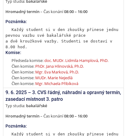
Typ studia:
bakalářské
Hromadný termín
– Čas konání
08:00 – 16:00
Poznámka:
Každý student si v den zkoušky přinese jednu 
pevnou vazbu své bakalářské práce

a dvě kroužkové vazby. Studenti se dostaví v 
8.00 hod.
Komise:
Předseda komise:
doc. MUDr. Lidmila Hamplová, PhD.
Člen komise:
PhDr. Jana Hlinovská, Ph.D.
Člen komise:
Mgr. Eva Marková, Ph.D.
Člen komise:
MUDr. Marie Nejedlá
Člen komise:
Mgr. Michaela Přibíková
9. 6. 2025 –
3. CVS řádný, náhradní a opravný termín
,
zasedací místnost 3. patro
Typ studia:
bakalářské
Hromadný termín
– Čas konání
08:00 – 16:00
Poznámka:
Každý student si v den zkoušky přinese jednu 