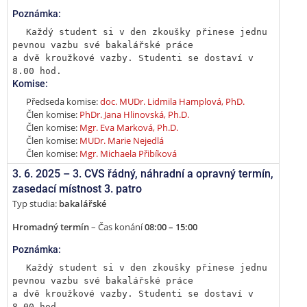
Poznámka:
Každý student si v den zkoušky přinese jednu 
pevnou vazbu své bakalářské práce

a dvě kroužkové vazby. Studenti se dostaví v 
8.00 hod.
Komise:
Předseda komise:
doc. MUDr. Lidmila Hamplová, PhD.
Člen komise:
PhDr. Jana Hlinovská, Ph.D.
Člen komise:
Mgr. Eva Marková, Ph.D.
Člen komise:
MUDr. Marie Nejedlá
Člen komise:
Mgr. Michaela Přibíková
3. 6. 2025 –
3. CVS řádný, náhradní a opravný termín
,
zasedací místnost 3. patro
Typ studia:
bakalářské
Hromadný termín
– Čas konání
08:00 – 15:00
Poznámka:
Každý student si v den zkoušky přinese jednu 
pevnou vazbu své bakalářské práce

a dvě kroužkové vazby. Studenti se dostaví v 
8.00 hod.