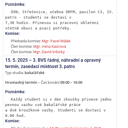
Poznámka:
ÚVN, Střešovice, učebna ORFM, pavilon C3, IV. 
patro - studenti se dostaví v

7,30 hodin. Přinesou si pracovní oblečení 
včetně obuvi a psací potřeby.
Komise:
Předseda komise:
Mgr. Pavel Málek
Člen komise:
Mgr. Irena Kaizrová
Člen komise:
Mgr. David Vrbický
15. 5. 2025 –
3. BVS řádný, náhradní a opravný
termín
,
zasedací místnost 3. patro
Typ studia:
bakalářské
Hromadný termín
– Čas konání
09:00 – 16:00
Poznámka:
Každý student si v den zkoušky přinese jednu 
pevnou vazbu své bakalářské práce

a dvě kroužkové vazby. Studenti se dostaví v 
8.00 hod.
Komise: