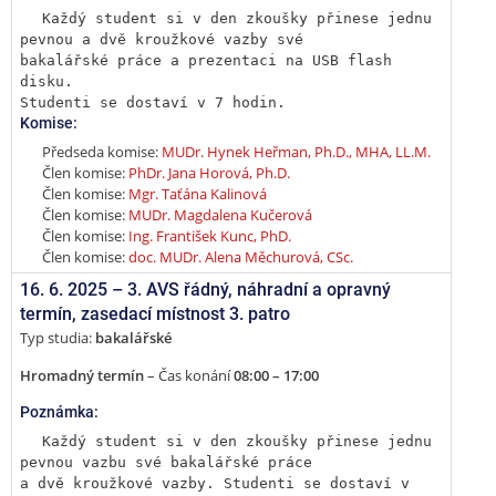
Každý student si v den zkoušky přinese jednu 
pevnou a dvě kroužkové vazby své

bakalářské práce a prezentaci na USB flash 
disku.

Studenti se dostaví v 7 hodin.
Komise:
Předseda komise:
MUDr. Hynek Heřman, Ph.D., MHA, LL.M.
Člen komise:
PhDr. Jana Horová, Ph.D.
Člen komise:
Mgr. Taťána Kalinová
Člen komise:
MUDr. Magdalena Kučerová
Člen komise:
Ing. František Kunc, PhD.
Člen komise:
doc. MUDr. Alena Měchurová, CSc.
16. 6. 2025 –
3. AVS řádný, náhradní a opravný
termín
,
zasedací místnost 3. patro
Typ studia:
bakalářské
Hromadný termín
– Čas konání
08:00 – 17:00
Poznámka:
Každý student si v den zkoušky přinese jednu 
pevnou vazbu své bakalářské práce

a dvě kroužkové vazby. Studenti se dostaví v 