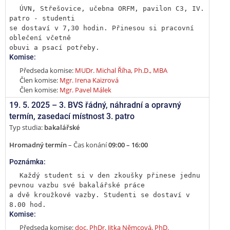
ÚVN, Střešovice, učebna ORFM, pavilon C3, IV. 
patro - studenti

se dostaví v 7,30 hodin. Přinesou si pracovní 
oblečení včetně

obuvi a psací potřeby.
Komise:
Předseda komise:
MUDr. Michal Říha, Ph.D., MBA
Člen komise:
Mgr. Irena Kaizrová
Člen komise:
Mgr. Pavel Málek
19. 5. 2025 –
3. BVS řádný, náhradní a opravný
termín
,
zasedací místnost 3. patro
Typ studia:
bakalářské
Hromadný termín
– Čas konání
09:00 – 16:00
Poznámka:
Každý student si v den zkoušky přinese jednu 
pevnou vazbu své bakalářské práce

a dvě kroužkové vazby. Studenti se dostaví v 
8.00 hod.
Komise:
Předseda komise:
doc. PhDr. Jitka Němcová, PhD.