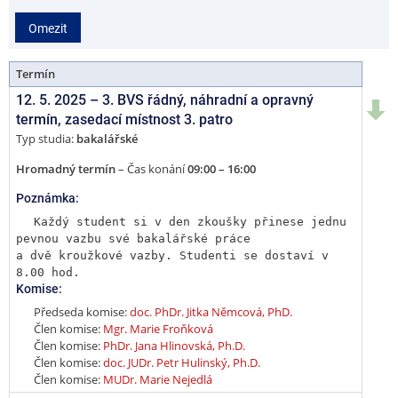
2
Omezit
5
Termín
12. 5. 2025 –
3. BVS řádný, náhradní a opravný
termín
,
zasedací místnost 3. patro
Typ studia:
bakalářské
Hromadný termín
– Čas konání
09:00 – 16:00
Poznámka:
Každý student si v den zkoušky přinese jednu 
pevnou vazbu své bakalářské práce

a dvě kroužkové vazby. Studenti se dostaví v 
8.00 hod.
Komise:
Předseda komise:
doc. PhDr. Jitka Němcová, PhD.
Člen komise:
Mgr. Marie Froňková
Člen komise:
PhDr. Jana Hlinovská, Ph.D.
Člen komise:
doc. JUDr. Petr Hulinský, Ph.D.
Člen komise:
MUDr. Marie Nejedlá