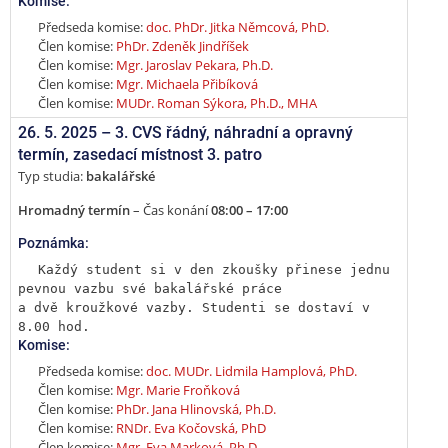
Komise:
Předseda komise:
doc. PhDr. Jitka Němcová, PhD.
Člen komise:
PhDr. Zdeněk Jindříšek
Člen komise:
Mgr. Jaroslav Pekara, Ph.D.
Člen komise:
Mgr. Michaela Přibíková
Člen komise:
MUDr. Roman Sýkora, Ph.D., MHA
26. 5. 2025 –
3. CVS řádný, náhradní a opravný
termín
,
zasedací místnost 3. patro
Typ studia:
bakalářské
Hromadný termín
– Čas konání
08:00 – 17:00
Poznámka:
Každý student si v den zkoušky přinese jednu 
pevnou vazbu své bakalářské práce

a dvě kroužkové vazby. Studenti se dostaví v 
8.00 hod.
Komise:
Předseda komise:
doc. MUDr. Lidmila Hamplová, PhD.
Člen komise:
Mgr. Marie Froňková
Člen komise:
PhDr. Jana Hlinovská, Ph.D.
Člen komise:
RNDr. Eva Kočovská, PhD
Člen komise:
Mgr. Eva Marková, Ph.D.