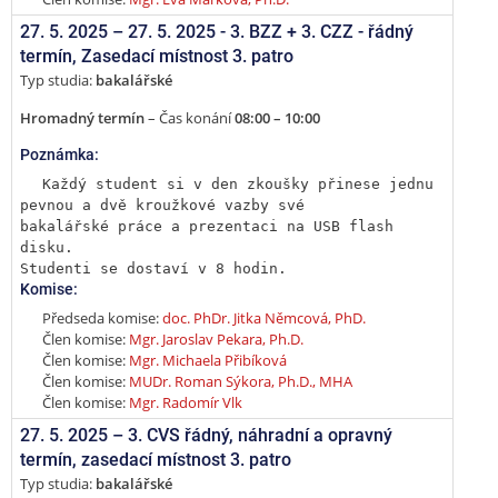
27. 5. 2025 –
27. 5. 2025 - 3. BZZ + 3. CZZ - řádný
termín
,
Zasedací místnost 3. patro
Typ studia:
bakalářské
Hromadný termín
– Čas konání
08:00 – 10:00
Poznámka:
Každý student si v den zkoušky přinese jednu 
pevnou a dvě kroužkové vazby své

bakalářské práce a prezentaci na USB flash 
disku.

Studenti se dostaví v 8 hodin.
Komise:
Předseda komise:
doc. PhDr. Jitka Němcová, PhD.
Člen komise:
Mgr. Jaroslav Pekara, Ph.D.
Člen komise:
Mgr. Michaela Přibíková
Člen komise:
MUDr. Roman Sýkora, Ph.D., MHA
Člen komise:
Mgr. Radomír Vlk
27. 5. 2025 –
3. CVS řádný, náhradní a opravný
termín
,
zasedací místnost 3. patro
Typ studia:
bakalářské