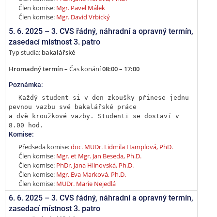
Člen komise:
Mgr. Pavel Málek
Člen komise:
Mgr. David Vrbický
5. 6. 2025 –
3. CVS řádný, náhradní a opravný termín
,
zasedací místnost 3. patro
Typ studia:
bakalářské
Hromadný termín
– Čas konání
08:00 – 17:00
Poznámka:
Každý student si v den zkoušky přinese jednu 
pevnou vazbu své bakalářské práce

a dvě kroužkové vazby. Studenti se dostaví v 
8.00 hod.
Komise:
Předseda komise:
doc. MUDr. Lidmila Hamplová, PhD.
Člen komise:
Mgr. et Mgr. Jan Beseda, Ph.D.
Člen komise:
PhDr. Jana Hlinovská, Ph.D.
Člen komise:
Mgr. Eva Marková, Ph.D.
Člen komise:
MUDr. Marie Nejedlá
6. 6. 2025 –
3. CVS řádný, náhradní a opravný termín
,
zasedací místnost 3. patro