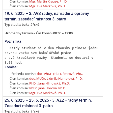
Člen komise:
Mgr. Martin Krause, Ph.D.
Člen komise:
Mgr. Eva Marková, Ph.D.
19. 6. 2025 –
3. AVS řádný, náhradní a opravný
termín
,
zasedací místnost 3. patro
Typ studia:
bakalářské
Hromadný termín
– Čas konání
08:00 – 17:00
Poznámka:
Každý student si v den zkoušky přinese jednu 
pevnou vazbu své bakalářské práce

a dvě kroužkové vazby. Studenti se dostaví v 
8.00 hod.
Komise:
Předseda komise:
doc. PhDr. Jitka Němcová, PhD.
Člen komise:
doc. MUDr. Lidmila Hamplová, PhD.
Člen komise:
PhDr. Jana Hlinovská, Ph.D.
Člen komise:
PhDr. Jana Horová, Ph.D.
Člen komise:
Mgr. Eva Marková, Ph.D.
25. 6. 2025 –
25. 6. 2025 - 3. AZZ - řádný termín
,
Zasedací místnost 3. patro
Typ studia:
bakalářské