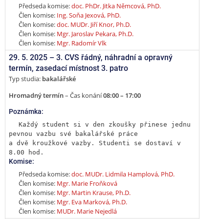
Předseda komise:
doc. PhDr. Jitka Němcová, PhD.
Člen komise:
Ing. Soňa Jexová, PhD.
Člen komise:
doc. MUDr. Jiří Knor, Ph.D.
Člen komise:
Mgr. Jaroslav Pekara, Ph.D.
Člen komise:
Mgr. Radomír Vlk
29. 5. 2025 –
3. CVS řádný, náhradní a opravný
termín
,
zasedací místnost 3. patro
Typ studia:
bakalářské
Hromadný termín
– Čas konání
08:00 – 17:00
Poznámka:
Každý student si v den zkoušky přinese jednu 
pevnou vazbu své bakalářské práce

a dvě kroužkové vazby. Studenti se dostaví v 
8.00 hod.
Komise:
Předseda komise:
doc. MUDr. Lidmila Hamplová, PhD.
Člen komise:
Mgr. Marie Froňková
Člen komise:
Mgr. Martin Krause, Ph.D.
Člen komise:
Mgr. Eva Marková, Ph.D.
Člen komise:
MUDr. Marie Nejedlá