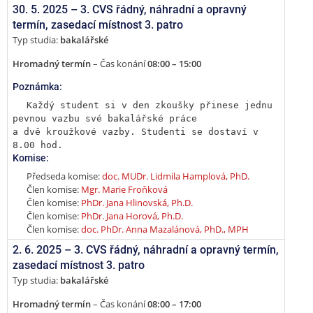
30. 5. 2025 –
3. CVS řádný, náhradní a opravný
termín
,
zasedací místnost 3. patro
Typ studia:
bakalářské
Hromadný termín
– Čas konání
08:00 – 15:00
Poznámka:
Každý student si v den zkoušky přinese jednu 
pevnou vazbu své bakalářské práce

a dvě kroužkové vazby. Studenti se dostaví v 
8.00 hod.
Komise:
Předseda komise:
doc. MUDr. Lidmila Hamplová, PhD.
Člen komise:
Mgr. Marie Froňková
Člen komise:
PhDr. Jana Hlinovská, Ph.D.
Člen komise:
PhDr. Jana Horová, Ph.D.
Člen komise:
doc. PhDr. Anna Mazalánová, PhD., MPH
2. 6. 2025 –
3. CVS řádný, náhradní a opravný termín
,
zasedací místnost 3. patro
Typ studia:
bakalářské
Hromadný termín
– Čas konání
08:00 – 17:00