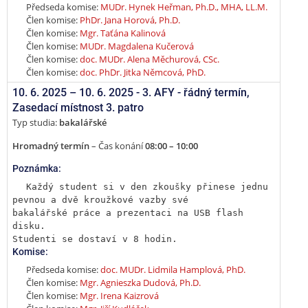
Předseda komise:
MUDr. Hynek Heřman, Ph.D., MHA, LL.M.
Člen komise:
PhDr. Jana Horová, Ph.D.
Člen komise:
Mgr. Taťána Kalinová
Člen komise:
MUDr. Magdalena Kučerová
Člen komise:
doc. MUDr. Alena Měchurová, CSc.
Člen komise:
doc. PhDr. Jitka Němcová, PhD.
10. 6. 2025 –
10. 6. 2025 - 3. AFY - řádný termín
,
Zasedací místnost 3. patro
Typ studia:
bakalářské
Hromadný termín
– Čas konání
08:00 – 10:00
Poznámka:
Každý student si v den zkoušky přinese jednu 
pevnou a dvě kroužkové vazby své

bakalářské práce a prezentaci na USB flash 
disku.

Studenti se dostaví v 8 hodin.
Komise:
Předseda komise:
doc. MUDr. Lidmila Hamplová, PhD.
Člen komise:
Mgr. Agnieszka Dudová, Ph.D.
Člen komise:
Mgr. Irena Kaizrová