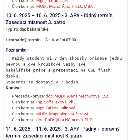
Člen komise:
Mgr. Jiří Kudláček
Člen komise:
MUDr. Michal Říha, Ph.D., MBA
10. 6. 2025 –
10. 6. 2025 - 3. APA - řádný termín
,
Zasedací místnost 3. patro
Typ studia:
bakalářské
Hromadný termín
– Čas konání
07:00
Poznámka:
Každý student si v den zkoušky přinese jednu 
pevnou a dvě kroužkové vazby své

bakalářské práce a prezentaci na USB flash 
disku.

Studenti se dostaví v 7 hodin.
Komise:
Předseda komise:
doc. MUDr. Alena Měchurová, CSc.
Člen komise:
Ing. Soňa Jexová, PhD.
Člen komise:
Mgr. Taťána Kalinová
Člen komise:
MUDr. Magdalena Kučerová
Člen komise:
doc. PhDr. Jitka Němcová, PhD.
11. 6. 2025 –
11. 6. 2025 - 3. AFY - řádný + opravný
termín
,
Zasedací místnost 3. patro