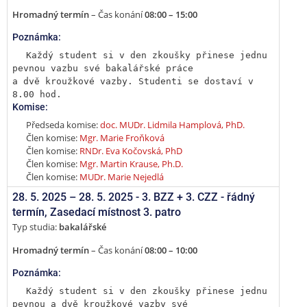
Hromadný termín
– Čas konání
08:00 – 15:00
Poznámka:
Každý student si v den zkoušky přinese jednu 
pevnou vazbu své bakalářské práce

a dvě kroužkové vazby. Studenti se dostaví v 
8.00 hod.
Komise:
Předseda komise:
doc. MUDr. Lidmila Hamplová, PhD.
Člen komise:
Mgr. Marie Froňková
Člen komise:
RNDr. Eva Kočovská, PhD
Člen komise:
Mgr. Martin Krause, Ph.D.
Člen komise:
MUDr. Marie Nejedlá
28. 5. 2025 –
28. 5. 2025 - 3. BZZ + 3. CZZ - řádný
termín
,
Zasedací místnost 3. patro
Typ studia:
bakalářské
Hromadný termín
– Čas konání
08:00 – 10:00
Poznámka:
Každý student si v den zkoušky přinese jednu 
pevnou a dvě kroužkové vazby své
