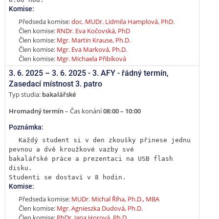
Komise:
Předseda komise:
doc. MUDr. Lidmila Hamplová, PhD.
Člen komise:
RNDr. Eva Kočovská, PhD
Člen komise:
Mgr. Martin Krause, Ph.D.
Člen komise:
Mgr. Eva Marková, Ph.D.
Člen komise:
Mgr. Michaela Přibíková
3. 6. 2025 –
3. 6. 2025 - 3. AFY - řádný termín
,
Zasedací místnost 3. patro
Typ studia:
bakalářské
Hromadný termín
– Čas konání
08:00 – 10:00
Poznámka:
Každý student si v den zkoušky přinese jednu 
pevnou a dvě kroužkové vazby své

bakalářské práce a prezentaci na USB flash 
disku.

Studenti se dostaví v 8 hodin.
Komise:
Předseda komise:
MUDr. Michal Říha, Ph.D., MBA
Člen komise:
Mgr. Agnieszka Dudová, Ph.D.
Člen komise:
PhDr. Jana Horová, Ph.D.