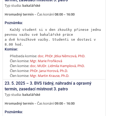
Typ studia:
bakalářské
Hromadný termín
– Čas konání
08:00 – 16:00
Poznámka:
Každý student si v den zkoušky přinese jednu 
pevnou vazbu své bakalářské práce

a dvě kroužkové vazby. Studenti se dostaví v 
8.00 hod.
Komise:
Předseda komise:
doc. PhDr. Jitka Němcová, PhD.
Člen komise:
Mgr. Marie Froňková
Člen komise:
doc. MUDr. Lidmila Hamplová, PhD.
Člen komise:
PhDr. Jana Horová, Ph.D.
Člen komise:
Mgr. Martin Krause, Ph.D.
23. 5. 2025 –
3. BVS řádný, náhradní a opravný
termín
,
zasedací místnost 3. patro
Typ studia:
bakalářské
Hromadný termín
– Čas konání
09:00 – 16:00
Poznámka: