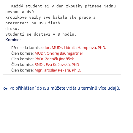
Každý student si v den zkoušky přinese jednu 
pevnou a dvě

kroužkové vazby své bakalářské práce a 
prezentaci na USB flash

disku.

Studenti se dostaví v 8 hodin.
Komise:
Předseda komise:
doc. MUDr. Lidmila Hamplová, PhD.
Člen komise:
MUDr. Ondřej Baumgartner
Člen komise:
PhDr. Zdeněk Jindříšek
Člen komise:
RNDr. Eva Kočovská, PhD
Člen komise:
Mgr. Jaroslav Pekara, Ph.D.
Po přihlášení do ISu můžete vidět u termínů více údajů.