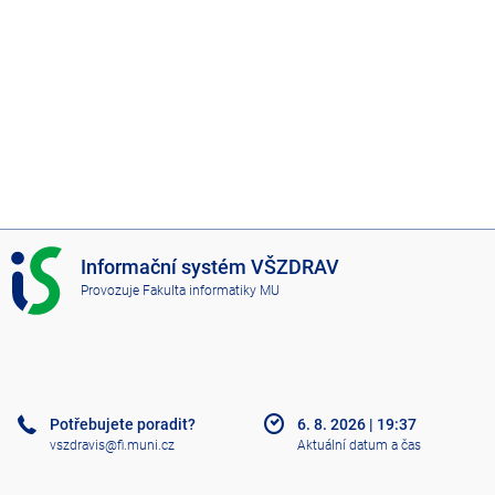
I
Informační systém VŠZDRAV
S
Provozuje
Fakulta informatiky MU
V
Š
Z
D
R
A
Potřebujete poradit?
6. 8. 2026
|
19:37
V
vszdravis@fi.muni.cz
Aktuální datum a čas