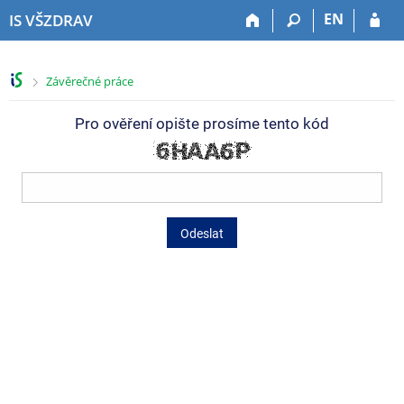
P
P
P
P
EN
IS VŠZDRAV
ř
ř
ř
ř
e
e
e
e
s
s
s
s
>
Závěrečné práce
k
k
k
k
o
o
o
o
Pro ověření opište prosíme tento kód
č
č
č
č
i
i
i
i
t
t
t
t
n
n
n
n
a
a
a
a
h
h
o
p
Odeslat
o
l
b
a
r
a
s
t
n
v
a
i
í
i
h
č
l
č
k
i
k
u
š
u
t
u