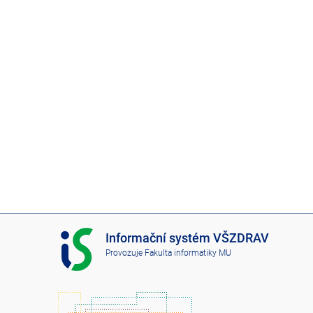
I
Informační systém VŠZDRAV
S
Provozuje
Fakulta informatiky MU
V
Š
Z
D