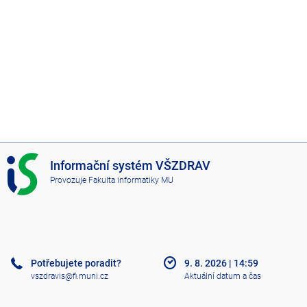
I
Informační systém VŠZDRAV
S
Provozuje
Fakulta informatiky MU
V
Š
Z
D
R
A
Potřebujete poradit?
9. 8. 2026
|
14:59
V
vszdravis@fi.muni.cz
Aktuální datum a čas