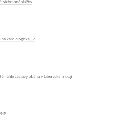
é záchranné služby
na kardiologické JIP
tě náhlé zástavy oběhu v Libereckém kraji
 PNP