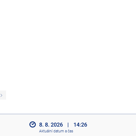
N
á
s
l
8. 8. 2026
|
14:26
e
Aktuální datum a čas