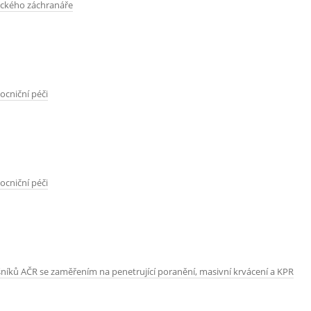
ckého záchranáře
ocniční péči
ocniční péči
šníků AČR se zaměřením na penetrující poranění, masivní krvácení a KPR