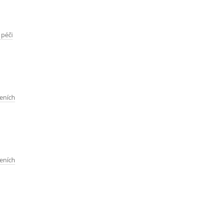
péči
eních
eních