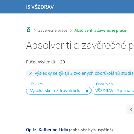
P
P
P
P
IS VŠZDRAV
ř
ř
ř
ř
e
e
e
e
s
s
s
s
k
k
k
k
>
>
Závěrečné práce
Absolventi a závěrečné práce
o
o
o
o
č
č
č
č
Absolventi a závěrečné 
i
i
i
i
t
t
t
t
n
n
n
n
Počet výsledků: 120
a
a
a
a
h
h
o
p
Výsledky se týkají 2 zvolených oborů/plánů studia
o
l
b
a
Fakulta
Obor/plán
r
a
s
t
Vysoká škola zdravotnická
VŠZDRAV - Speciali
n
v
a
i
í
i
h
č
l
č
k
i
k
u
š
u
t
u
Opitz, Katherine Lidia
(obhajoba byla úspěšná)