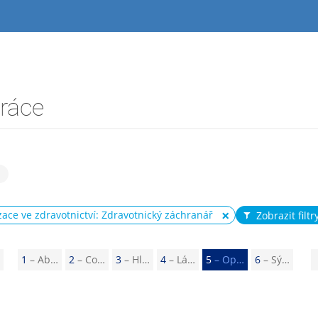
práce
zace ve zdravotnictví: Zdravotnický záchranář
Zobrazit filtr
P
1
– Ab…
2
– Co…
3
– Hl…
4
– Lá…
5
– Op…
6
– Sý…
ř
e