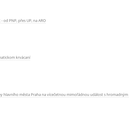
 od PNP, přes UP, na ARO
matickom krvácaní
žby hlavního města Praha na vícečetnou mimořádnou událost s hromadným