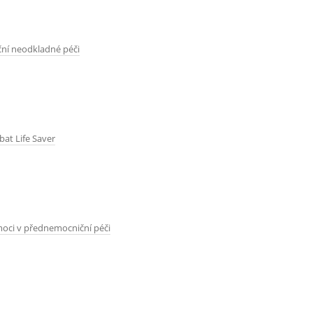
d
c
h
ční neodkladné péči
o
z
í
s
at Life Saver
t
r
á
n
k
moci v přednemocniční péči
a