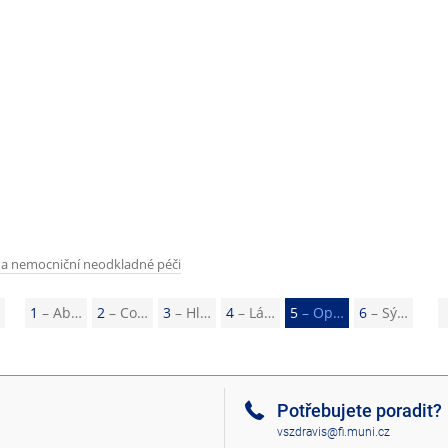
a nemocniční neodkladné péči
P
1
– Ab…
2
– Co…
3
– Hl…
4
– Lá…
5
– Op…
6
– Sý…
ř
e
d
Potřebujete poradit?
c
vszdravis@fi.muni.cz