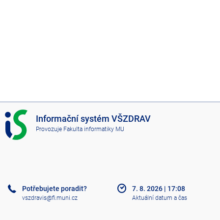
I
Informační systém VŠZDRAV
S
Provozuje
Fakulta informatiky MU
V
Š
Z
D
R
A
Potřebujete poradit?
7. 8. 2026
|
17:08
V
vszdravis@fi.muni.cz
Aktuální datum a čas