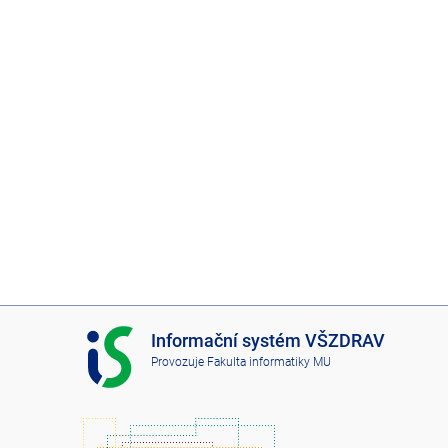
I
Informační systém VŠZDRAV
S
Provozuje
Fakulta informatiky MU
V
Š
Z
D