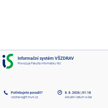
I
Informační systém VŠZDRAV
S
Provozuje
Fakulta informatiky MU
V
Š
Z
D
R
A
Potřebujete poradit?
8. 8. 2026
|
01:18
V
vszdravis@fi.muni.cz
Aktuální datum a čas