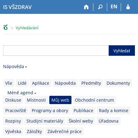
P
P
P
P
EN
IS VŠZDRAV
ř
ř
ř
ř
e
e
e
e
s
s
s
s
>
Vyhledávání
k
k
k
k
o
o
o
o
č
č
č
č
i
i
i
i
t
t
t
t
n
n
n
n
Nápověda
a
a
a
a
h
h
o
p
o
l
b
a
Vše
Lidé
Aplikace
Nápověda
Předměty
Dokumenty
r
a
s
t
Méně agend
n
v
a
i
Diskuse
Místnosti
Můj web
Obchodní centrum
í
i
h
č
l
č
k
Pracoviště
Programy a obory
Publikace
Rady a komise
i
k
u
š
u
Rozpisy
Studijní materiály
Školní weby
Úřadovna
t
Vývěska
Záložky
Závěrečné práce
u