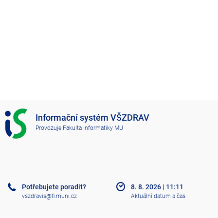
I
Informační systém VŠZDRAV
S
Provozuje
Fakulta informatiky MU
V
Š
Z
D
R
A
Potřebujete poradit?
8. 8. 2026
|
11:11
V
vszdravis@fi.muni.cz
Aktuální datum a čas