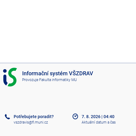
I
Informační systém VŠZDRAV
S
Provozuje
Fakulta informatiky MU
V
Š
Z
D
R
A
Potřebujete poradit?
7. 8. 2026
|
04:40
V
vszdravis@fi.muni.cz
Aktuální datum a čas