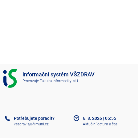
I
Informační systém VŠZDRAV
S
Provozuje
Fakulta informatiky MU
V
Š
Z
D
R
A
Potřebujete poradit?
6. 8. 2026
|
05:55
V
vszdravis@fi.muni.cz
Aktuální datum a čas