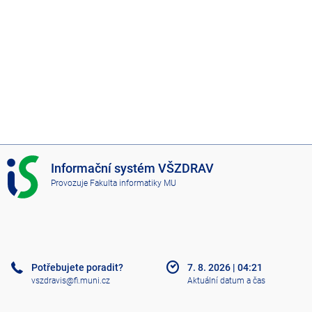
I
Informační systém VŠZDRAV
S
Provozuje
Fakulta informatiky MU
V
Š
Z
D
R
A
Potřebujete poradit?
7. 8. 2026
|
04:21
V
vszdravis@fi.muni.cz
Aktuální datum a čas