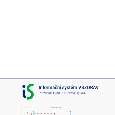
I
Informační systém VŠZDRAV
S
Provozuje
Fakulta informatiky MU
V
Š
Z
D