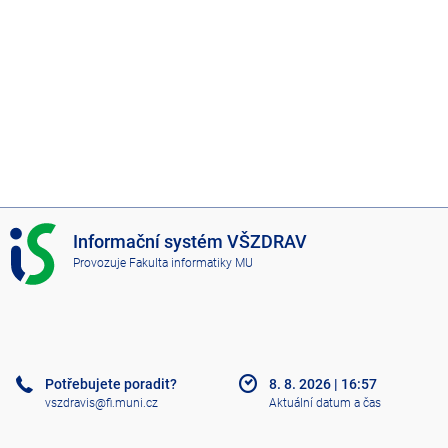
I
Informační systém VŠZDRAV
S
Provozuje
Fakulta informatiky MU
V
Š
Z
D
R
A
Potřebujete poradit?
8. 8. 2026
|
16:57
V
vszdravis@fi.muni.cz
Aktuální datum a čas