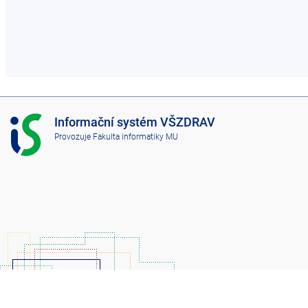
I
Informační systém VŠZDRAV
S
Provozuje
Fakulta informatiky MU
V
Š
Z
D
R
A
V