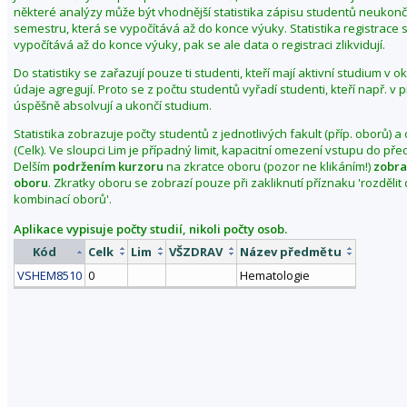
některé analýzy může být vhodnější statistika zápisu studentů neuko
semestru, která se vypočítává až do konce výuky. Statistika registrace 
vypočítává až do konce výuky, pak se ale data o registraci zlikvidují.
Do statistiky se zařazují pouze ti studenti, kteří mají aktivní studium v 
údaje agregují. Proto se z počtu studentů vyřadí studenti, kteří např. v
úspěšně absolvují a ukončí studium.
Statistika zobrazuje počty studentů z jednotlivých fakult (příp. oborů) a
(Celk). Ve sloupci Lim je případný limit, kapacitní omezení vstupu do př
Delším
podržením kurzoru
na zkratce oboru (pozor ne klikáním!)
zobra
oboru
. Zkratky oboru se zobrazí pouze při zakliknutí příznaku 'rozděli
kombinací oborů'.
Aplikace vypisuje počty studií, nikoli počty osob.
Kód
Celk
Lim
VŠZDRAV
Název předmětu
VSHEM8510
0
Hematologie