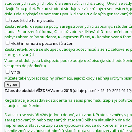
studovaných studijních oborů a semestrů, v nichž studují. Uvádí se vžd
1
dvojtečkou počet. Pokud student studuje ve více různých semestrech, p
5
číslo. Údaje týkající se semestru jsou k dispozici v údajích generovaných
rozdělit dle formy studia
Zaškrtnete-li, rozepíší se počty zaregistrovaných či zapsaných studentů
studia.
P
- prezenční forma,
C
- celoživotní vzdělávání,
D
- distanční for
pobyt zahraničního studenta,
R
- rigorózní řízení,
K
- kombinovaná forma
vložit informaci o počtu mužů a žen
Zaškrtnete-li, přidá se sloupec uvádějící počet mužů a žen z celkového
zaregistrovaných.
V tomto období jsou k dispozici pouze údaje o zápisu (již stud. odděle
vstupech do předmětu).
V
(10)
Můžete také vybrat skupiny předmětů, jejichž kódy začínají určitým pí
Zápis do období VŠZDRAV:zima 2015
(údaje platné k 15. 10. 2021 01:19)
Registrace
je požadavek studenta na zápis předmětu.
Zápis
je potvrz
studijním oddělením.
Statistika se vytváří vždy jednou denně, a to v noci. Proto se změny v p
zaregistrovaných nebo zapsaných studentů během aktuálního dne do s
nepřenesou. Statistika zápisu se vypočítává pouze do konce změn v z
Jakmile změny v zápisu předmětů skončí, data se zakonzervují a dále s