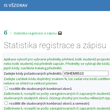
P
P
P
P
IS VŠZDRAV
ř
ř
ř
ř
e
e
e
e
s
s
s
s
Z
k
k
k
k
m
o
o
o
o
ě
č
č
č
č
>
Statistika registrace a zápisu
i
i
i
i
n
t
t
t
t
i
n
n
n
n
Statistika registrace a zápisu
t
a
a
a
a
o
h
h
o
p
o
l
b
a
b
Aplikace vytvoří pro vybrané předměty přehled, kolik studentů projevilo 
r
a
s
t
d
nebo kolik studentů má předmět zapsán. Předměty se vybírají dle kód
n
v
a
i
o
jejich kódy, navštivte Katalog předmětů.
í
i
h
č
b
l
č
k
Zadejte kódy požadovaných předmětů:
í
i
k
u
Zadejte začátek kódu doplněný znakem %, lze zadat více kódů odděle
š
u
z
nebere se ohled na velikost písmen.
t
i
rozdělit dle studovaných kombinací oborů
u
m
Zaškrtnete-li, rozepíší se počty zaregistrovaných či zapsaných studentů
studovaných studijních oborů. (Výstup vhodný pro tvorbu některých typ
a
rozdělit dle studovaných kombinací oborů a semestrů
2
Zaškrtnete-li, rozepíší se počty zaregistrovaných či zapsaných studentů
0