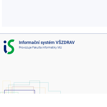
I
Informační systém VŠZDRAV
S
Provozuje
Fakulta informatiky MU
V
Š
Z
D
R
A
V