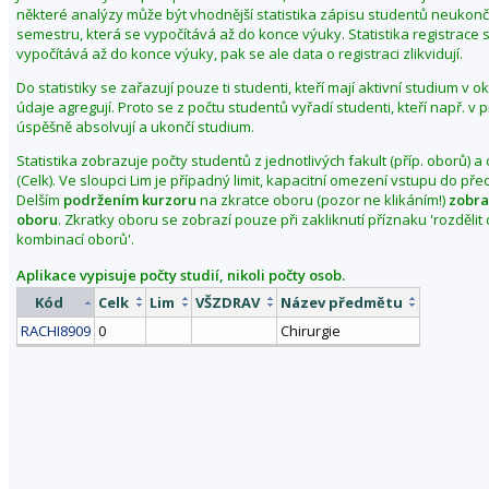
některé analýzy může být vhodnější statistika zápisu studentů neuko
semestru, která se vypočítává až do konce výuky. Statistika registrace 
vypočítává až do konce výuky, pak se ale data o registraci zlikvidují.
Do statistiky se zařazují pouze ti studenti, kteří mají aktivní studium v 
údaje agregují. Proto se z počtu studentů vyřadí studenti, kteří např. v
úspěšně absolvují a ukončí studium.
Statistika zobrazuje počty studentů z jednotlivých fakult (příp. oborů) a
(Celk). Ve sloupci Lim je případný limit, kapacitní omezení vstupu do př
Delším
podržením kurzoru
na zkratce oboru (pozor ne klikáním!)
zobra
oboru
. Zkratky oboru se zobrazí pouze při zakliknutí příznaku 'rozděli
kombinací oborů'.
Aplikace vypisuje počty studií, nikoli počty osob.
Kód
Celk
Lim
VŠZDRAV
Název předmětu
RACHI8909
0
Chirurgie