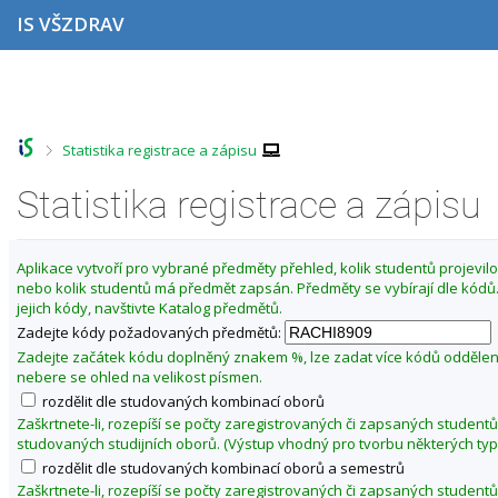
P
P
P
P
IS VŠZDRAV
ř
ř
ř
ř
e
e
e
e
s
s
s
s
Z
k
k
k
k
m
o
o
o
o
ě
č
č
č
č
>
Statistika registrace a zápisu
i
i
i
i
n
t
t
t
t
i
n
n
n
n
Statistika registrace a zápisu
t
a
a
a
a
o
h
h
o
p
o
l
b
a
b
Aplikace vytvoří pro vybrané předměty přehled, kolik studentů projevilo 
r
a
s
t
d
nebo kolik studentů má předmět zapsán. Předměty se vybírají dle kód
n
v
a
i
o
jejich kódy, navštivte Katalog předmětů.
í
i
h
č
b
l
č
k
Zadejte kódy požadovaných předmětů:
í
i
k
u
Zadejte začátek kódu doplněný znakem %, lze zadat více kódů odděle
š
u
l
nebere se ohled na velikost písmen.
t
é
rozdělit dle studovaných kombinací oborů
u
t
Zaškrtnete-li, rozepíší se počty zaregistrovaných či zapsaných studentů
studovaných studijních oborů. (Výstup vhodný pro tvorbu některých typ
o
rozdělit dle studovaných kombinací oborů a semestrů
2
Zaškrtnete-li, rozepíší se počty zaregistrovaných či zapsaných studentů
0