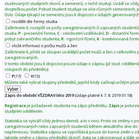
studovaných studijních oborů a semestrů, v nichž studují. Uvádí se vžd
1
dvojtečkou počet. Pokud student studuje ve více různých semestrech, p
9
číslo. Údaje týkající se semestru jsou k dispozici v údajích generovaných
rozdělit dle formy studia
Zaškrtnete-li, rozepíší se počty zaregistrovaných či zapsaných studentů
studia.
P
- prezenční forma,
C
- celoživotní vzdělávání,
D
- distanční for
pobyt zahraničního studenta,
R
- rigorózní řízení,
K
- kombinovaná forma
vložit informaci o počtu mužů a žen
Zaškrtnete-li, přidá se sloupec uvádějící počet mužů a žen z celkového
zaregistrovaných.
V tomto období jsou k dispozici pouze údaje o zápisu (již stud. odděle
vstupech do předmětu).
P
(17)
V
(13)
Můžete také vybrat skupiny předmětů, jejichž kódy začínají určitým pí
Zápis do období VŠZDRAV:léto 2019
(údaje platné k 7. 8. 2019 01:18)
Registrace
je požadavek studenta na zápis předmětu.
Zápis
je potvrz
studijním oddělením.
Statistika se vytváří vždy jednou denně, a to v noci. Proto se změny v p
zaregistrovaných nebo zapsaných studentů během aktuálního dne do s
nepřenesou. Statistika zápisu se vypočítává pouze do konce změn v z
Jakmile změny v zápisu předmětů skončí, data se zakonzervují a dále s