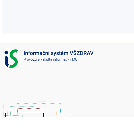
I
Informační systém VŠZDRAV
S
Provozuje
Fakulta informatiky MU
V
Š
Z
D
R
A
V