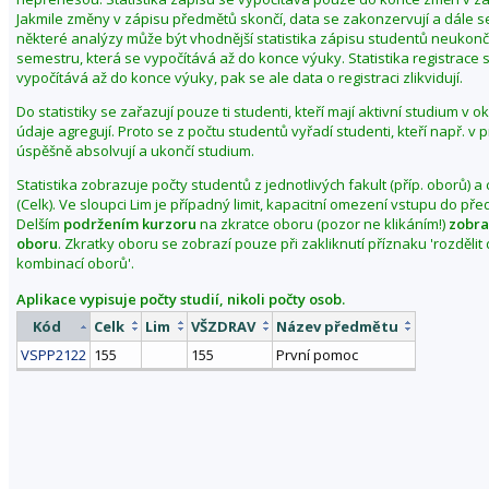
Jakmile změny v zápisu předmětů skončí, data se zakonzervují a dále s
některé analýzy může být vhodnější statistika zápisu studentů neuko
semestru, která se vypočítává až do konce výuky. Statistika registrace 
vypočítává až do konce výuky, pak se ale data o registraci zlikvidují.
Do statistiky se zařazují pouze ti studenti, kteří mají aktivní studium v 
údaje agregují. Proto se z počtu studentů vyřadí studenti, kteří např. v
úspěšně absolvují a ukončí studium.
Statistika zobrazuje počty studentů z jednotlivých fakult (příp. oborů) a
(Celk). Ve sloupci Lim je případný limit, kapacitní omezení vstupu do př
Delším
podržením kurzoru
na zkratce oboru (pozor ne klikáním!)
zobra
oboru
. Zkratky oboru se zobrazí pouze při zakliknutí příznaku 'rozděli
kombinací oborů'.
Aplikace vypisuje počty studií, nikoli počty osob.
Kód
Celk
Lim
VŠZDRAV
Název předmětu
VSPP2122
155
155
První pomoc