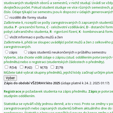
studovaných studijních oborů a semestrů, v nichž studují. Uvádí se vžd
2
dvojtečkou počet. Pokud student studuje ve více různých semestrech, p
5
číslo. Údaje týkající se semestru jsou k dispozici v údajích generovaných
rozdělit dle formy studia
Zaškrtnete-li, rozepíší se počty zaregistrovaných či zapsaných studentů
studia.
P
- prezenční forma,
C
- celoživotní vzdělávání,
D
- distanční for
pobyt zahraničního studenta,
R
- rigorózní řízení,
K
- kombinovaná forma
vložit informaci o počtu mužů a žen
Zaškrtnete-li, přidá se sloupec uvádějící počet mužů a žen z celkového
zaregistrovaných.
zápis
zápis studentů neukončených v průběhu semestru
Vyberte, zda chcete vidět údaje o zápisu (stud. oddělením potvrzených
předmětu) nebo o registraci (studentských žádostech o předměty).
F
(54)
P
(42)
V
(70)
Z
(79)
Můžete také vybrat skupiny předmětů, jejichž kódy začínají určitým pí
Zápis do období VŠZDRAV:léto 2025
(údaje platné k 24. 2. 2025 01:17)
Registrace
je požadavek studenta na zápis předmětu.
Zápis
je potvrz
studijním oddělením.
Statistika se vytváří vždy jednou denně, a to v noci. Proto se změny v p
zaregistrovaných nebo zapsaných studentů během aktuálního dne do s
nepřenesou. Statistika zápisu se vypočítává pouze do konce změn v z