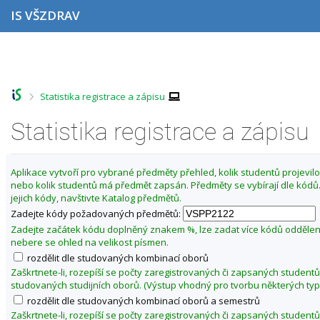
P
P
P
P
IS VŠZDRAV
ř
ř
ř
ř
e
e
e
e
s
s
s
s
Z
k
k
k
k
m
o
o
o
o
ě
č
č
č
č
>
Statistika registrace a zápisu
i
i
i
i
n
t
t
t
t
i
n
n
n
n
Statistika registrace a zápisu
t
a
a
a
a
o
h
h
o
p
o
l
b
a
b
Aplikace vytvoří pro vybrané předměty přehled, kolik studentů projevilo 
r
a
s
t
d
nebo kolik studentů má předmět zapsán. Předměty se vybírají dle kód
n
v
a
i
o
jejich kódy, navštivte Katalog předmětů.
í
i
h
č
b
l
č
k
Zadejte kódy požadovaných předmětů:
í
i
k
u
Zadejte začátek kódu doplněný znakem %, lze zadat více kódů odděle
š
u
l
nebere se ohled na velikost písmen.
t
é
rozdělit dle studovaných kombinací oborů
u
t
Zaškrtnete-li, rozepíší se počty zaregistrovaných či zapsaných studentů
studovaných studijních oborů. (Výstup vhodný pro tvorbu některých typ
o
rozdělit dle studovaných kombinací oborů a semestrů
2
Zaškrtnete-li, rozepíší se počty zaregistrovaných či zapsaných studentů
0