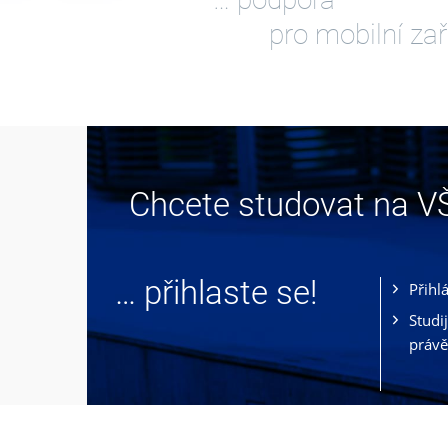
pro mobilní zař
Chcete studovat na 
… přihlaste se!
Přihl
Studi
právě