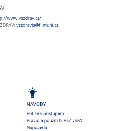
AV
tp://www.vszdrav.cz/
VŠZDRAV:
vszdravis@fi.muni.cz
NÁVODY
Potíže s přístupem
Pravidla použití IS VŠZDRAV
Nápověda