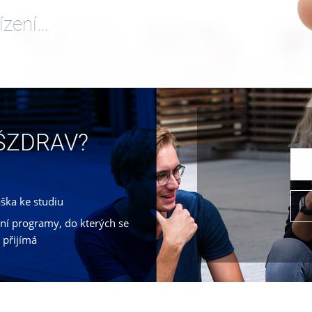
ízení…
VŠZDRAV?
áška ke studiu
jní programy, do kterých se
 přijímá