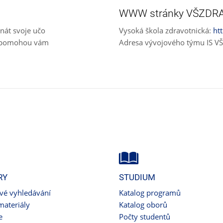
WWW stránky VŠZDR
nát svoje učo
Vysoká škola zdravotnická:
ht
e, pomohou vám
Adresa vývojového týmu IS 
RY
STUDIUM
ové vyhledávání
Katalog programů
materiály
Katalog oborů
e
Počty studentů