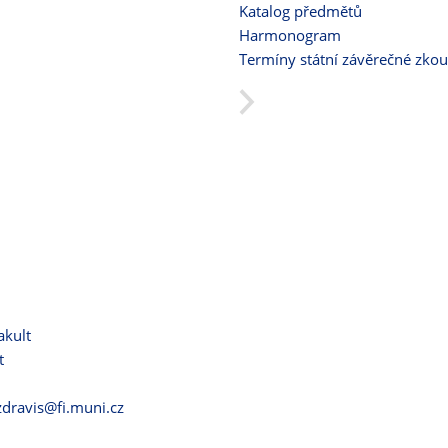
Katalog předmětů
Harmonogram
Termíny státní závěrečné zko
akult
t
zdravis@fi.muni.cz