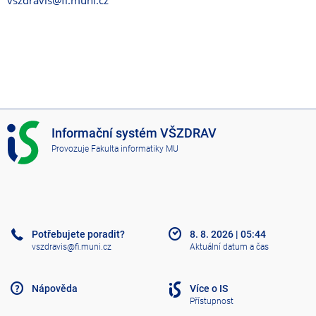
vszdravis@fi.muni.cz
I
Informační systém VŠZDRAV
S
Provozuje
Fakulta informatiky MU
V
Š
Z
D
R
A
Potřebujete poradit?
8. 8. 2026
|
05:44
V
vszdravis@fi.muni.cz
Aktuální datum a čas
Nápověda
Více o IS
Přístupnost