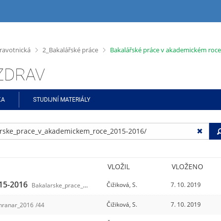
>
>
ravotnická
2_Bakalářské práce
Bakalářské práce v akademickém roce
ŠZDRAV
KA
STUDIJNÍ MATERIÁLY
VLOŽIL
VLOŽENO
015-2016
Čižiková, S.
7. 10. 2019
Bakalarske_prace_v_akademickem_roce_2015-2016
/3
Čižiková, S.
7. 10. 2019
chranar_2016
/44