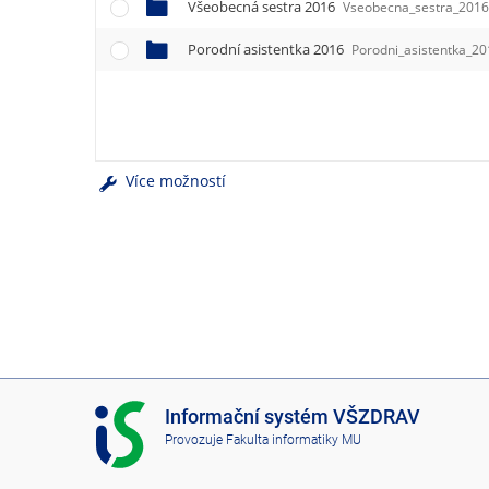
e
Všeobecná sestra 2016
Vseobecna_sestra_201
n
Porodní asistentka 2016
u
Porodni_asistentka_2
Více možností
I
Informační systém VŠZDRAV
S
Provozuje
Fakulta informatiky MU
V
Š