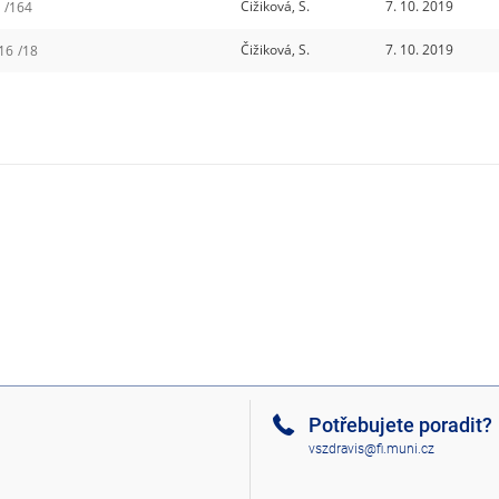
Čižiková, S.
7. 10. 2019
6
/164
Čižiková, S.
7. 10. 2019
016
/18
Potřebujete poradit?
vszdravis@fi.muni.cz