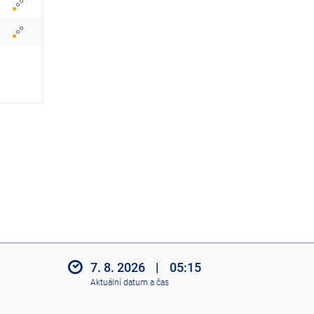
z
i
t
i
k
o
n
y
7. 8. 2026
|
05:15
Aktuální datum a čas