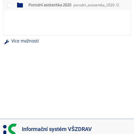
e
Porodní asistentka 2020
porodni_asistentka_2020
/2
n
u
Více možností
I
Informační systém VŠZDRAV
S