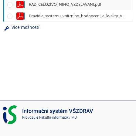
RAD_CELOZIVOTNIHO_VZDELAVANI.pdf
Pravidla_systemu_vnitrniho_hodnoceni_a_kvality_VSZ.pdf
Více možností
I
Informační systém VŠZDRAV
S
Provozuje
Fakulta informatiky MU
V
Š
Z