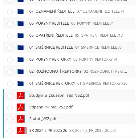
e
n
07_OZNÁMENÍ ŘEDITELE
07_OZNAMENI_REDITELE
/4
u
06_POKYNY ŘEDITELE
06_POKYNY_REDITELE
/4
05_OPATŘENÍ ŘEDITELE
05_OPATRENI_REDITELE
/17
04_SMĚRNICE ŘEDITELE
04_SMERNICE_REDITELE
/6
03_POKYNY REKTORKY
03_POKYNY_REKTORKY
/4
02_ROZHODNUTÍ REKTORKY
02_ROZHODNUTI_REKTORKY
/5
01_SMĚRNICE REKTORKY
01_SMERNICE_REKTORKY
/30
Studijni_a_zkusebni_rad_VSZ.pdf
Stipendijni_rad_VSZ.pdf
Statut_VSZ.pdf
SR 2024 2 PR 2025 26
SR_2024_2_PR_2025_26.pdf